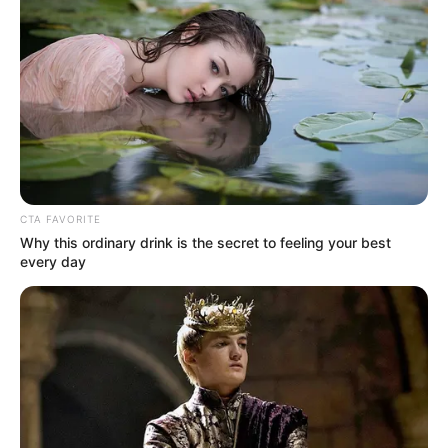
πληρωμή;
Συντάξεις Σεπτεμβρίου 2026 πληρωμή
Ακολουθήστε το evianews.com στο
Google
News
ΤΑ ΠΙΟ ΔΗΜΟΦΙΛΗ
CTA FAVORITE
Why this ordinary drink is the secret to feeling your best
every day