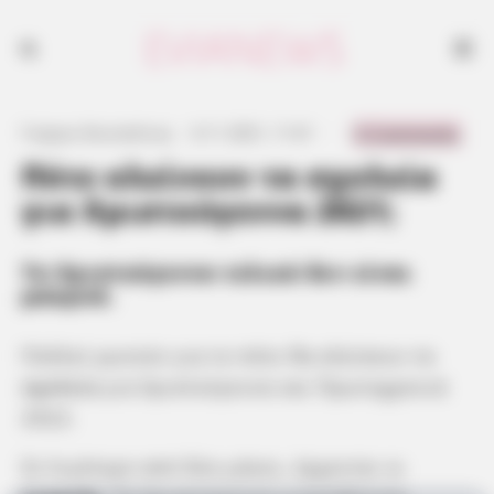
0 Comments
Γιώργος Κουτσελίνης
·
6.11.2021, 11:41
·
·
Πότε κλείνουν τα σχολεία
για Χριστούγεννα 2021;
Τα Χριστούγεννα τελικά δεν είναι
μακρυά.
Πολλοί ρωτούν για το πότε θα κλείσουν τα
σχολεία
για Χριστούγεννα και Πρωτοχρονιά
2022.
Σε λιγότερο από δύο μήνες, έρχονται οι