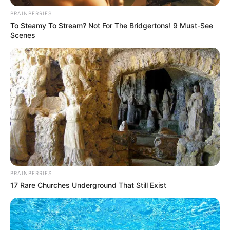
BRAINBERRIES
To Steamy To Stream? Not For The Bridgertons! 9 Must-See
Scenes
BRAINBERRIES
17 Rare Churches Underground That Still Exist