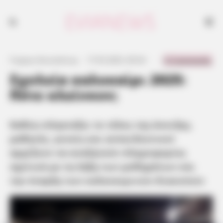
Καθώς πλησιάζει το τέλος της άνοιξης, μαθητές, γονείς και
εκπαιδευτικοί αρχίζουν να αναζητούν πληροφορίες σχετικά με τη λήξη
των μαθημάτων και την έναρξη των καλοκαιρινών διακοπών
0 Comments
Γιώργος Κουτσελίνης
·
17.05.2025, 00:34
·
·
Σχολεία καλοκαίρι 2025:
Πότε κλείνουν;
Καθώς πλησιάζει το τέλος της άνοιξης,
μαθητές, γονείς και εκπαιδευτικοί
αρχίζουν να αναζητούν πληροφορίες
σχετικά με τη λήξη των μαθημάτων και
την έναρξη των καλοκαιρινών διακοπών