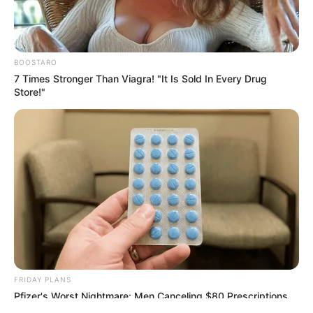
BOOSTARO
7 Times Stronger Than Viagra! "It Is Sold In Every Drug
Store!"
ΤΑΥΤΟΤΗΤΑ ΚΑΙ ΕΠΙΚΟΙΝΩΝΙΑ
ΟΡΟΙ ΧΡΗΣΗΣ
© 2025 EVIANEWS του Γιώργου Κουτσελίνη
FRIDAY PLANS
Pfizer's Worst Nightmare: Men Canceling $80 Prescriptions
For This 87¢ Blue Pill Hack