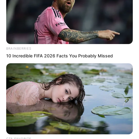
τύπος σχολείου (
Νηπιαγωγείο, Δημοτικό,
Γυμνάσιο, Λύκειο
) έχει διαφορετική
ημερομηνία λήξης μαθημάτων και εξετάσεων.
Στο κείμενο που ακολουθεί, παρουσιάζονται
αναλυτικά οι ημερομηνίες λήξης της σχολικής
BRAINBERRIES
χρονιάς 2024 – 2025 για κάθε βαθμίδα
10 Incredible FIFA 2026 Facts You Probably Missed
εκπαίδευσης στην Ελλάδα.
Το καλοκαίρι αποτελεί την πιο αγαπητή
περίοδο για τους μαθητές όλων των ηλικιών.
Μετά από μια γεμάτη σχολική χρονιά, η σκέψη
των καλοκαιρινών διακοπών φέρνει
ενθουσιασμό και ανακούφιση, καθώς
συνδυάζεται με ξεκούραση, θάλασσα, παιχνίδι
και προσωπικό χρόνο.
CTA FAVORITE