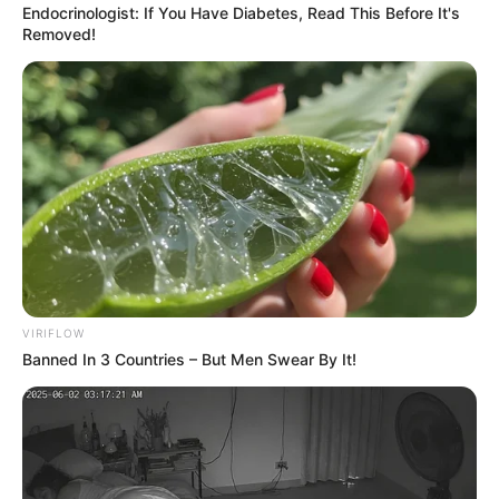
Endocrinologist: If You Have Diabetes, Read This Before It's
Removed!
VIRIFLOW
Banned In 3 Countries – But Men Swear By It!