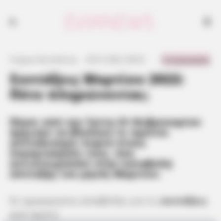
0 Comments
Γιώργος Κουτσελίνης
·
29.01.2022, 08:30
·
·
Συντάξεις Μαρτίου 2022:
Πότε πληρώνονται;
Πέρσι από την Τρίτη 23 Φεβρουαρίου
άρχισαν να βλέπουν οι πρώτοι
συνταξιούχοι λεφτά στους
λογαριασμούς τους, που
αντιστοιχούσαν στην καταβολή
σύνταξης του μηνός Μαρτίου.
Οι ημερομηνίες καταβολής για τις
συντάξεις
ανά ταμείο: