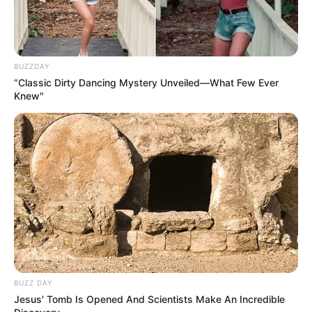
BUZZDAY
“Classic Dirty Dancing Mystery Unveiled—What Few Ever
Knew"
BUZZ DAY
Jesus' Tomb Is Opened And Scientists Make An Incredible