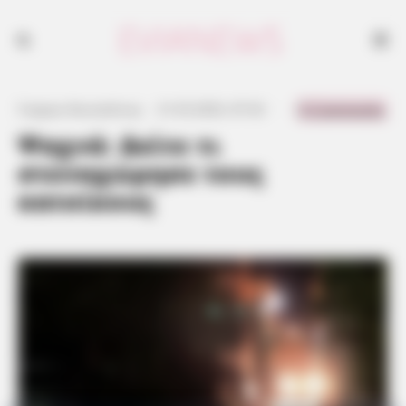
0 Comments
Γιώργος Κουτσελίνης
·
21.03.2023, 07:32
·
·
Ψαχνά: Δείτε τι
στεναχώρησε τους
κατοίκους