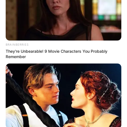
τους δημότες όπως θα δείτε και εσείς.
BRAINBERRIES
They're Unbearable! 9 Movie Characters You Probably
Remember
Περισσότερα νέα από την Εύβοια
Βουβός θρήνος σε περιοχή της Εύβοιας –
Κανείς δεν μπορούσε να πιστέψει ότι έφυγε