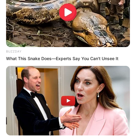
BUZZDAY
What This Snake Does—Experts Say You Can't Unsee It