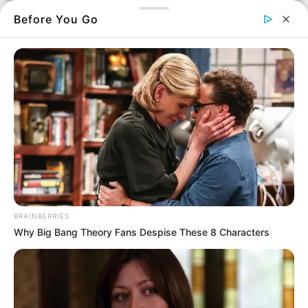
Before You Go
Είναι εικόνες που πραγματικά δίνουν μόνο
άσχημα συναισθήματα για τους
κατοίκους
.
Όλα αυτά έγιναν στα
Ψαχνά
με τους
κατοίκους να δηλώνουν ότι η κατάσταση έχει
φτάσει στο απροχώρητο.
Η παρακάτω φωτογραφία όπως θα δείτε και
εσείς,
στεναχώρησε
τους κατοίκους στα
BRAINBERRIES
Ψαχνά.
Why Big Bang Theory Fans Despise These 8 Characters
Άγνωστοι δράστες βανδάλισαν με συνθήματα
ποικίλης μορφής την Βιβλιοθήκη στα Ψαχνά.
Μια απαράδεκτη εικόνα, που στεναχώρησε