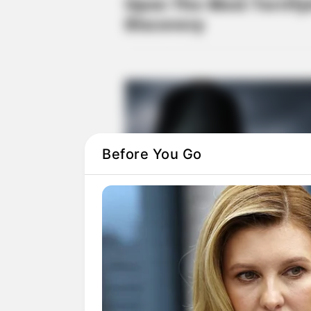
Before You Go