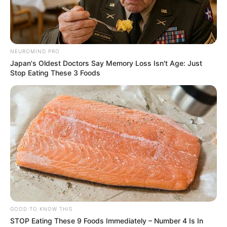
Δαμάνη.
Παίζουν με αλφαβητική σειρά:
Μιχάλης Αλικάκος, Γιώργος Αμούτζας,
NEUROMIND PRO
Δημήτρης Γεωργαλάς, Νεκταρία Γιαννουδάκη,
Japan's Oldest Doctors Say Memory Loss Isn't Age: Just
Στέλλα Γκίκα, Πάνος Γκόγκος, Αλέξανδρος
Stop Eating These 3 Foods
Δαβιλάς, Μαρία Δασκαλάκη, Ευφημία
Καλογιάννη, Σταύρος Καραγιάννης, Ζαχαρίας
Κεφαλογιάννης, Αλίνα Κωτσοβούλου, Βέρα
Μακρομαρίδου, Δημήτρης Μαμιός, Εριέτα
Μανούρη, Στάθης Μαντζώρος, Δανάη Παππά,
Σπύρος Σαραφιανός, Μάνος Τσαγκαράκης,
Σάντυ Χατζηϊωάννου, Στρατής
Χατζησταματίου.
GOOD TO KNOW THIS
Περισσότερα νέα από την Εύβοια
STOP Eating These 9 Foods Immediately – Number 4 Is In