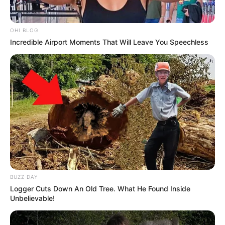
OHI BLOG
Incredible Airport Moments That Will Leave You Speechless
BUZZ DAY
Logger Cuts Down An Old Tree. What He Found Inside
Unbelievable!