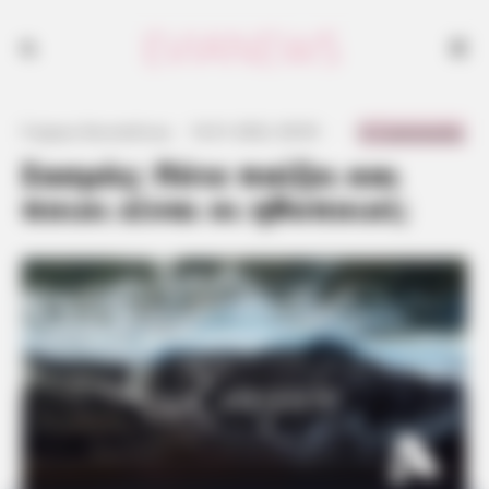
0 Comments
Γιώργος Κουτσελίνης
·
16.01.2022, 00:05
·
·
Σασμός: Πότε παίζει και
ποιοι είναι οι ηθοποιοί;