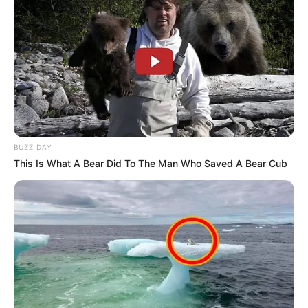
BUZZ DAY
This Is What A Bear Did To The Man Who Saved A Bear Cub