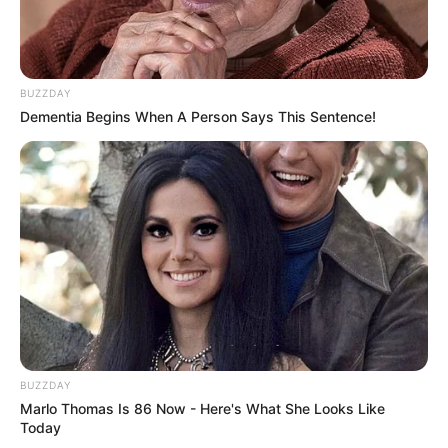
BUZZDAY
Dementia Begins When A Person Says This Sentence!
BUZZDAY
Marlo Thomas Is 86 Now - Here's What She Looks Like
Today