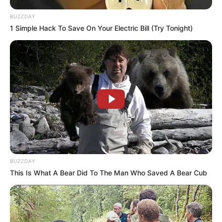
BUZZDAY
1 Simple Hack To Save On Your Electric Bill (Try Tonight)
BUZZDAY
This Is What A Bear Did To The Man Who Saved A Bear Cub