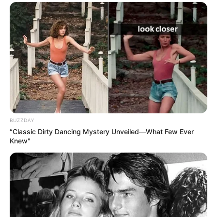
BUZZDAY
“Classic Dirty Dancing Mystery Unveiled—What Few Ever
Knew"