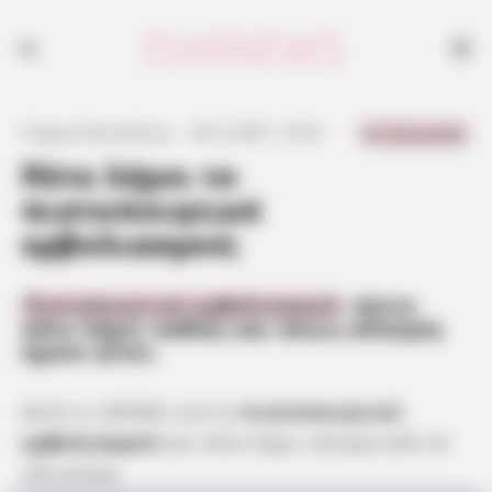
0 Comments
Γιώργος Κουτσελίνης
·
28.12.2021, 10:53
·
·
Πότε λήγει το
πιστοποιητικό
εμβολιασμού;
Πιστοποιητικό εμβολιασμού
: Δείτε
πότε λήγει καθώς και ποιες αλλαγές
έχουν γίνει.
Δείτε τι αλλάζει για το
πιστοποιητικό
εμβολιασμού
και πότε λήγει ύστερα από τα
νέα μέτρα.