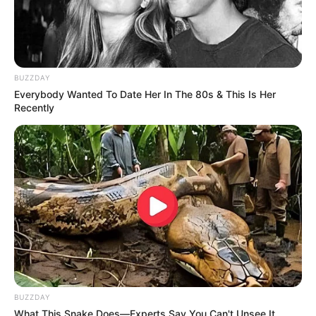
BUZZDAY
Everybody Wanted To Date Her In The 80s & This Is Her
Recently
BUZZDAY
What This Snake Does—Experts Say You Can't Unsee It