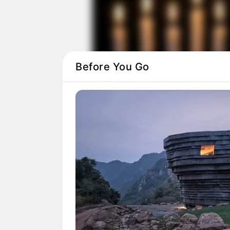
Before You Go