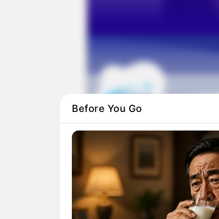
Before You Go
ΤΑ