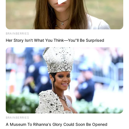
BRAINBERRIES
Her Story Isn't What You Think—You''ll Be Surprised
BRAINBERRIES
A Museum To Rihanna's Glory Could Soon Be Opened