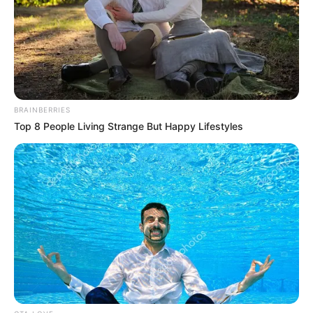
Πότε ανοίγουν οι εγγραφές για τα
Πανεπιστήμια 2026 – Ημερομηνίες για
πρωτοετείς
Ακολουθήστε το evianews.com στο
Google
News
BRAINBERRIES
Top 8 People Living Strange But Happy Lifestyles
ΤΑ ΠΙΟ ΔΗΜΟΦΙΛΗ