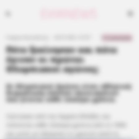
0 Comments
Γιώργος Κουτσελίνης
·
24.07.2021, 01:07
·
·
Πότε ξεκίνησαν και πότε
έγιναν οι πρώτοι
Ολυμπιακοί αγώνες;
Οι Ολυμπιακοί Αγώνες είναι αθλητική
διοργάνωση πολλών αγωνισμάτων
που γίνεται κάθε τέσσερα χρόνια.
Ξεκίνησαν από την Αρχαία Ελλάδα, και
τελούνται κάθε τέσσερα χρόνια από το 1896
και μετά, με εξαίρεση τις χρονιές κατά τη