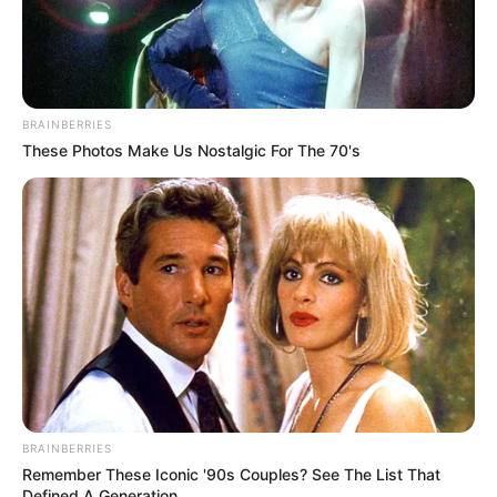
BRAINBERRIES
These Photos Make Us Nostalgic For The 70's
BRAINBERRIES
Remember These Iconic '90s Couples? See The List That
Defined A Generation