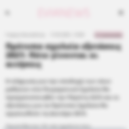
0 Comments
Γιώργος Κουτσελίνης
·
17.05.2021, 15:00
·
·
Πρότυπα σχολεία εξετάσεις
2021: Πότε γίνονται οι
αιτήσεις
Η κλήρωση για την υποδοχή των νέων
μαθητών στα Πειραματικά Σχολεία θα
πραγματοποιηθεί την Πέμπτη 24/6 και οι
εξετάσεις για τα Πρότυπα Σχολεία θα
οργανωθούν τη Δευτέρα 28/6.
Προστίθενται 50 νέα σχολεία που