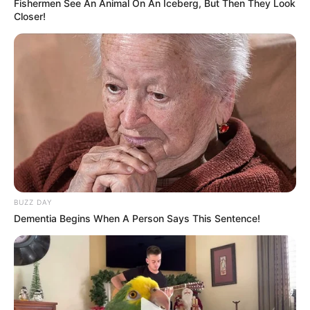
Fishermen See An Animal On An Iceberg, But Then They Look
Closer!
BUZZ DAY
Dementia Begins When A Person Says This Sentence!