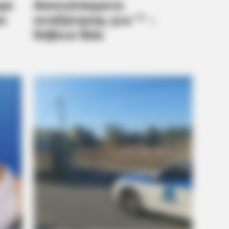
BRAINBERRIES
BRAIN
She Spent A Fortune To Look Like A
Mos
Modern-Day Barbie
Cel