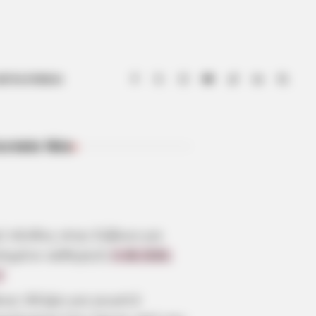
ΟΤΙΑ ΕΥΒΟΙΑ
ευταία Νέα
ΠΡΌΣΦΑΤΑ ΆΡΘΡΑ
ύ πένθος στην Εύβοια για
πημένο καθηγητή
6.08.2026,
7
οια: Θλίψη για γνωστό