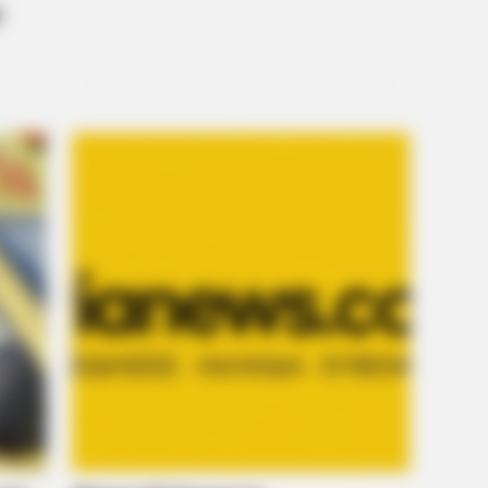
BRAINBERRIES
formations Of These
Where Are They Now? 9
Career Paths
re's