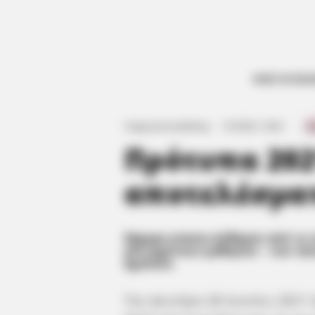
ΟΛΕΣ ΟΙ ΕΙΔ
Γιώργος Κουτσελίνης
·
1.07.2021, 14:29
·
·
0
Πρότυπα 2021
αποτελέσμα
Σήμερα ανακοινώθηκαν από το 
επιτυχόντων μαθητών – των πα
Σχολεία.
Την Δευτέρα 28 Ιουνίου 2021 