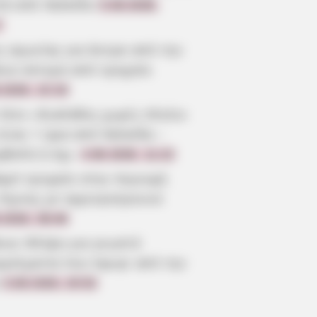
τά από Χαλκίδα
5.08.2026,
7
ς αγωνίας για άντρα από την
οια ύστερα από τροχαίο
.2026, 22:19
 λένε «Κυκλάδες χωρίς πλοίο»
είναι 1 ώρα από Χαλκίδα –
ρβολή ή όχι;
4.08.2026, 11:22
αρό τροχαίο στην περιοχή
 Λίμνης με αγριογούρουνο
.2026, 08:46
οια: Θλίψη για γνωστό
γγελματία που έφυγε από την
3.08.2026, 20:52