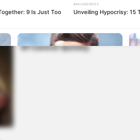
BRAINBERRIES
gether: 9 Is Just Too
Unveiling Hypocrisy: 15
BRAINBERRIES
BRAIN
n't
8 Conspiracies That Turned Out To Be
A M
True
Soo