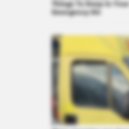
BRAINBERRIES
See The Incredible Physical Trans
Stars
BRAINBERRIES
Sensational Seductress: Demi Moo
Most Scandalous Performances