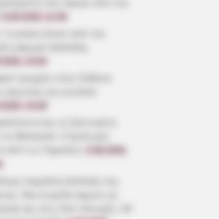
γγελματία που έφυγε από την
6.08.2026, 21:56
: Γυναίκα έπεσε από την
λή γέφυρα Χαλκίδας
.2026, 15:04
αρό τροχαίο στην Εύβοια:
ς αγωνίας για γυναίκα
.2026, 19:38
καλύπτοντας τη Σαντορίνη
 τη Θάλασσα: Η Εμπειρία
α από τις Παραλίες
5.08.2026,
0
ίδυμη παραλία-έκπληξη της
οιας: Μια λωρίδα άμμου με
σσα και στις δύο πλευρές, 90