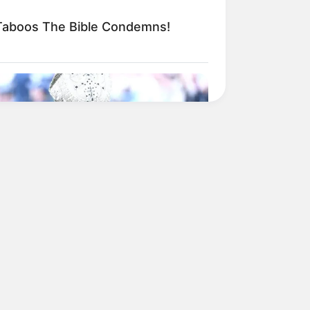
 Taboos The Bible Condemns!
BERRIES
useum To Rihanna's Glory Could
n Be Opened