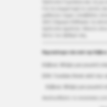
Πρότυπα Γυμνάσια και τα μη 
Για τη συμμετοχή οι γονείς 
μαθητών είχαν υποβάλλει αίτη
2021.Σήμερα δόθηκαν τα αποτ
πρότυπα σχολεία. Κάνετε κλικ
δείτε τον βαθμό σας.
Περισσότερα νέα από την Εύβοι
Εύβοια: Θλίψη για γνωστό επ
ΣΟΚ: Γυναίκα έπεσε από την
Εύβοια: Θλίψη για γνωστό 
Ακολουθήστε το evianews.co