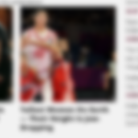
λεπ
 ΠΙΟ ΔΗΜΟΦΙΛΗ
11:2
Ώρε
Εύβ
4.08
Την
και 
Υπε
Σοβ
της
4.08
Εύβ
επα
ζωή