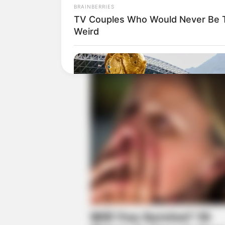
BRAINBERRIES
TV Couples Who Would Never Be To
Weird
BRAINBERRIES
The World Cup 2026 Facts Fans Ca
Stop Talking About