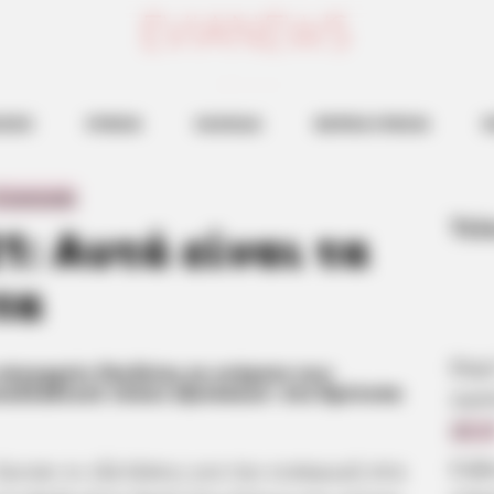
ευβοια νεα
ΗΣΕΙΣ
ΕΥΒΟΙΑ
ΧΑΛΚΙΔΑ
ΒΟΡΕΙΑ ΕΥΒΟΙΑ
Ν
 Comments
Τελ
: Αυτά είναι τα
τα
Βαρ
υπουργείο Παιδείας τα ονόματα των
νελλαδικού τύπου εξετάσεων- στα Πρότυπα
αγα
22:1
Εύβ
έγιναν οι εξετάσεις για την εισαγωγή στα