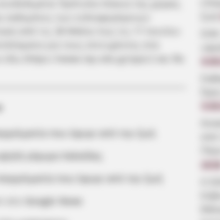
επα
συνδεδεμένα Πρότυπα Λύκεια της χώρας.
ζωή
και κηδεμόνες των ενδιαφερόμενων
ση από τις 28 Μαΐου έως τις 17 Ιουνίου
ΣΟΚ
ελέσματα για τους επιτυχόντες στα
υψη
 εδω (https://www.iep.edu.gr/pps/) και θα
6.08
Σοβ
Ώρε
5.08
α
Ανα
αγγελματία που έφυγε από την ζωή
από
Πέρ
 υψηλή γέφυρα Χαλκίδας
19:0
επαγγελματία που έφυγε από την ζωή
Η δ
Εύβ
m στο
Google News
θάλα