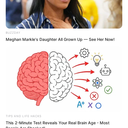
BUZZDAY
Meghan Markle's Daughter All Grown Up — See Her Now!
TIPS AND LIFE HACKS
This 2-Minute Test Reveals Your Real Brain Age - Most