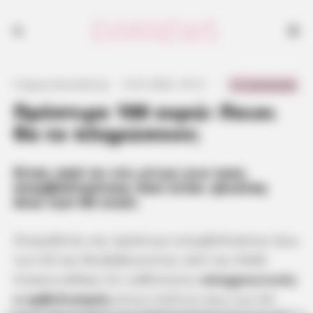
0 Comments
Γιώργος Κουτσελίνης
·
12.01.2022, 10:13
·
·
Πρόστιμο 100 ευρώ: Ποιοι
θα το πληρώσουν;
Είναι από τα
νέα μέτρα
για τους
ανεμβολίαστους που είναι ηλικίας
άνω των 60 ετών.
Ονομάζεται και πρόστιμο ανεμβολίαστων άνω
των 60 και θα βεβαιώνεται από την ΑΑΔΕ.
Ανακοινώθηκε ότι καθίσταται
υποχρεωτικός
ο εμβολιασμός
στους πολίτες άνω των 60