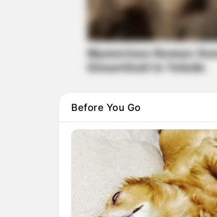
Before You Go