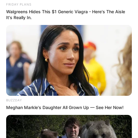
FRIDAY PLANS
Walgreens Hides This $1 Generic Viagra - Here's The Aisle
It's Really In.
BUZZDAY
Meghan Markle's Daughter All Grown Up — See Her Now!