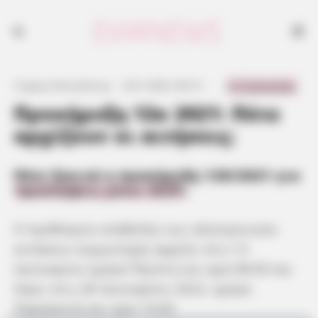
0 Comments
Γιώργος Κουτσελίνης
·
6.01.2022, 00:13
·
·
Προκήρυξη 12κ 2021: Πότε
αρχίζουν οι αιτήσεις;
Πότε ξεκινά η προκήρυξη 12K/2021 για
προσλήψεις μέσω ΑΣΕΠ
.
Η προθεσμία υποβολής των ηλεκτρονικών
αιτήσεων συμμετοχής αρχίζει στις 13
Ιανουαρίου ημέρα Πέμπτη και ώρα 08:00 και
λήγει στις 28 Ιανουαρίου 2022, ημέρα
Παρασκευή και ώρα 14:00.