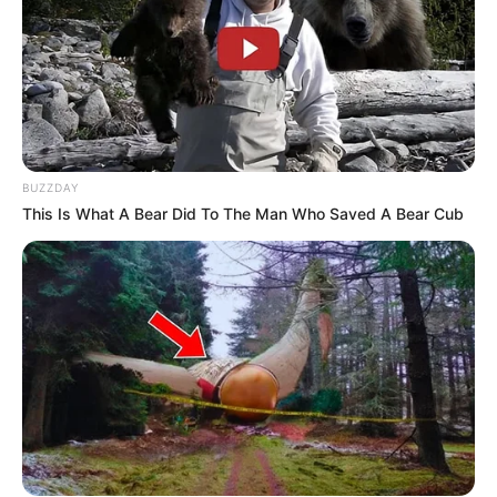
BUZZDAY
This Is What A Bear Did To The Man Who Saved A Bear Cub