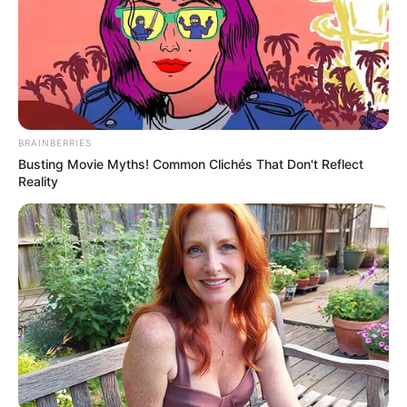
BRAINBERRIES
Φωτογραφία από τον χρήστη Anastasia Shuraeva στο
Busting Movie Myths! Common Clichés That Don't Reflect
Pexels
Reality
Τα πρόσθετα
προσόντα
για κάθε θέση
δίνονται στον «ΠΙΝΑΚΑ ΚΑΤΑΝΟΜΗΣ
ΘΕΣΕΩΝ», στήλη «ΑΠΑΡΑΙΤΗΤΑ ΠΡΟΣΘΕΤΑ
ΠΡΟΣΟΝΤΑ» με τους αντίστοιχους κωδικούς
τους.
Οι ειδικότητες είναι οι παρακάτω:
ΠΕ Διοικητικού – Οικονομικού