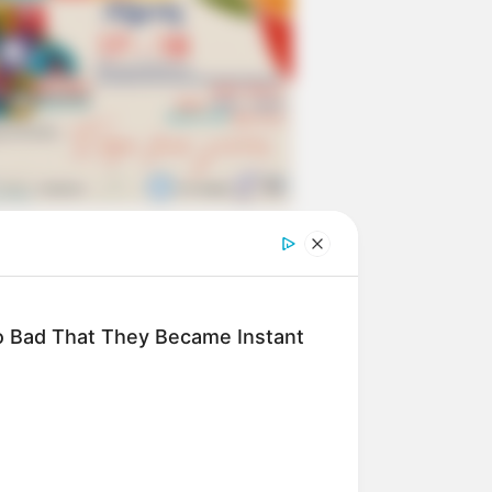
 Bad That They Became Instant