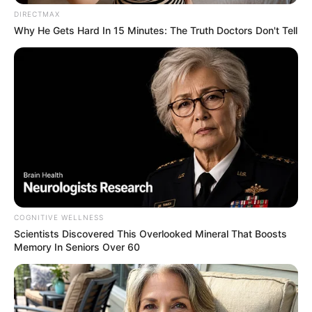
DIRECTMAX
Why He Gets Hard In 15 Minutes: The Truth Doctors Don't Tell
COGNITIVE WELLNESS
Scientists Discovered This Overlooked Mineral That Boosts
Memory In Seniors Over 60