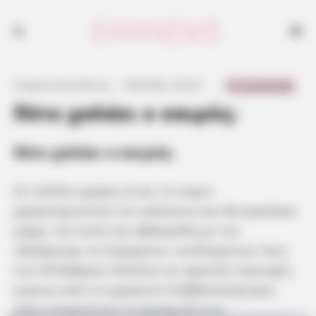
0 Comments
Γιώργος Κουτσελίνης
·
5.08.2021, 02:23
·
·
Πότε χαλάει ο καιρός;
Πότε χαλάει ο καιρός;
Οι πολλές ημέρες είναι το κύριο
χαρακτηριστικό του καύσωνα και θα κρατήσει
μέχρι την αυτή την εβδομάδα με τον
υδράργυρο να παραμένει «κολλημένος» άνω
των 40 βαθμών Κελσίου σε αρκετές περιοχές,
κυρίως από το ερχόμενο Σαββατοκύριακο,
όπου αναμένεται η κορύφωσή του.