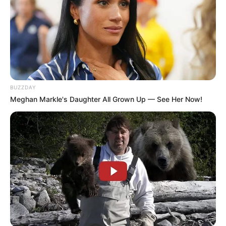
BUZZDAY
Meghan Markle's Daughter All Grown Up — See Her Now!