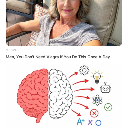
MEDVI
Men, You Don't Need Viagra If You Do This Once A Day