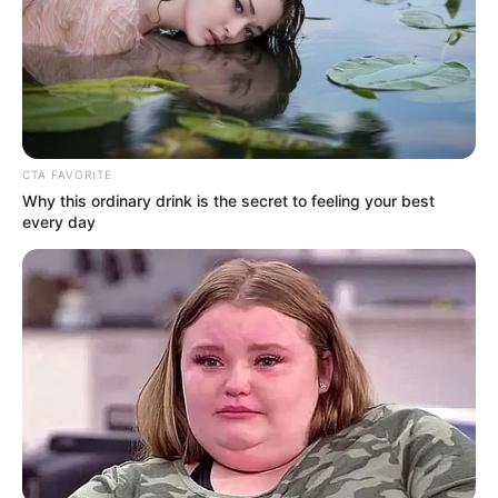
Μερομήνια 2026 – 2027: Τι καιρό θα κάνει;
Πότε ανοίγουν οι εγγραφές για τα
Πανεπιστήμια 2026 – Ημερομηνίες για
πρωτοετείς
Ακολουθήστε το evianews.com στο
Google
CTA FAVORITE
News
Why this ordinary drink is the secret to feeling your best
every day
ΤΑ ΠΙΟ ΔΗΜΟΦΙΛΗ