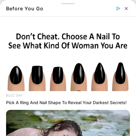
Before You Go
Λίγες μέρες έχουν μείνει μέχρι το εκπληκτικό
φινάλε της αγαπημένης σας τηλεοπτική
σειράς στο ALPHA.
Είμαστε ένα βήμα πριν αποκαλυφθούν οι
ήρωες αλλά και οι σκοποί τους.
Θα πέσουν οι μάσκες. Όλα θα έρθουν στο φως.
Το θέμα είναι αν θα τα μάθει όλα η Αγγελική.
Μένει να το δούμε στο τελευταίο επεισόδιο
της σειράς.
BUZZ DAY
Pick A Ring And Nail Shape To Reveal Your Darkest Secrets!
Περισσότερα νέα από την Εύβοια
Κάθε πότε κληρώνει το τζόκερ, ποιες οι μέρες;