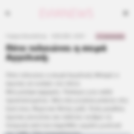
0 Comments
Γιώργος Κουτσελίνης
·
8.06.2021, 23:01
·
·
Πότε τελειώνει η σειρά
Αγγελική;
Πότε τελειώνει η σειρά Αγγελική; Μπορεί ο
έρωτας να νικήσει τον πόνο;
Μία μητέρα αρχηγός. Τέσσερις γιοι καλά
προστατευμένοι. Μία νέα γυναίκα μπαίνει στη
ζωή τους, θύμα και θύτης μαζί. Ένας μεγάλος
έρωτας γεννιέται και παλεύει να βρει τη
λύτρωση από ένα παρελθόν γεμάτο μυστικά
και πάθη. Όλα ανατρέπονται.