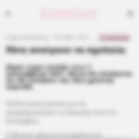
0 Comments
Γιώργος Κουτσελίνης
·
4.07.2021, 18:16
·
·
Πότε ανοίγουν τα σχολεία;
Πέρσι είχαν ανοίξει στις 7
Σεπτεμβρίου 2021. Φέτος θα ακούγεται
ότι θα ανοίξουν την ίδια χρονική
περίοδο.
Πολλοί γονείς ρωτούν για να
προγραμματίσουν τις διακοπές τους τον
Σεπτέμβριο.
Τι θα γίνει φέτος με τα σχολεία τον