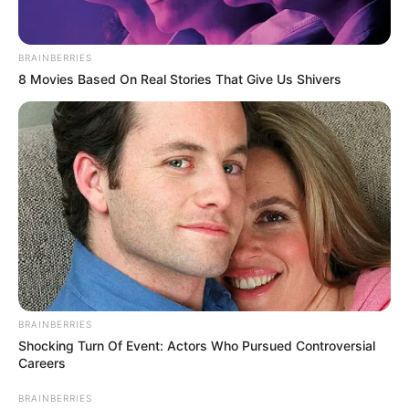
Πανεπιστήμια 2026 – Ημερομηνίες για
πρωτοετείς
BRAINBERRIES
Ακολουθήστε το evianews.com στο
Google
8 Movies Based On Real Stories That Give Us Shivers
News
ΤΑ ΠΙΟ ΔΗΜΟΦΙΛΗ
BRAINBERRIES
Shocking Turn Of Event: Actors Who Pursued Controversial
Careers
BRAINBERRIES