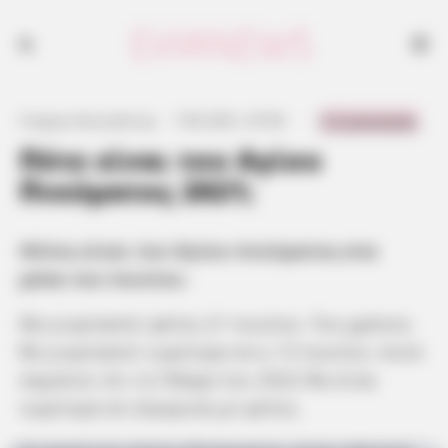
0 Comments
Γιώργος Κουτσελίνης
·
7.06.2021, 07:00
·
·
Πότε είναι του Αγίου
Πνεύματος 2021;
Φέτος είναι του Αγίου πνεύματος στα
μέσα του Ιουνίου.
Θα γιορταστεί φέτος 21 Ιουνίου. Του χρόνου
θα γιορταστεί νωρίτερα στις 13 Ιουνίου. Αυτό
σημαίνει ότι το Πάσχα του 2022 θα είναι
νωρίτερα σε σύγκριση με φέτος.