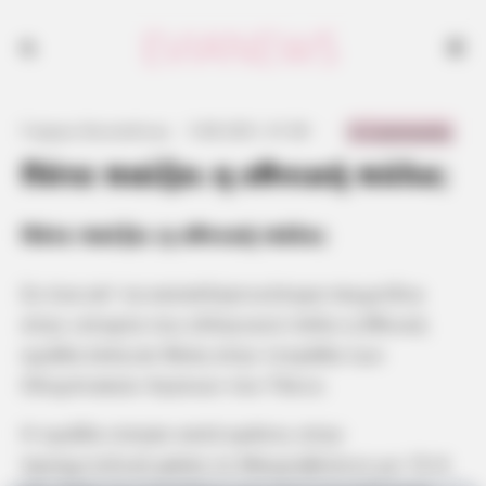
0 Comments
Γιώργος Κουτσελίνης
·
5.08.2021, 01:38
·
·
Πότε παίζει η εθνική πόλο;
Πότε παίζει η εθνική πόλο;
Σε ένα απ’ τα καταπληκτικότερα παιχνίδια
στην ιστορία του ελληνικού πόλο η Εθνική
ομάδα έκλεισε θέση στην τετράδα των
Ολυμπιακών Αγώνων του Τόκιο.
Η ομάδα νίκησε κατά κράτος στην
προημιτελική φάση το Μαυροβούνιο με 10-4