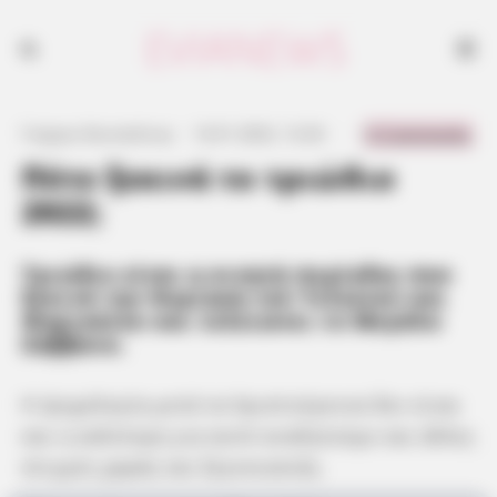
0 Comments
Γιώργος Κουτσελίνης
·
14.01.2022, 12:26
·
·
Πότε ξεκινά το τριώδιο
2022;
Τριώδιο είναι η κινητή περίοδος που
ξεκινά την Κυριακή του Τελώνου και
Φαρισαίου και τελειώνει το Μεγάλο
Σάββατο.
Η ψυχολογία μετά τα Χριστούγεννα δεν είναι
και η καλύτερη για αυτό αναζητούμε και άλλες
στιγμές χαράς και ξεγνοιασιάς.