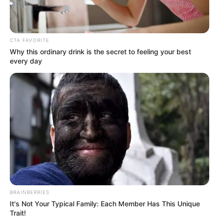
Πότε γιορτάζει ο Ματθαίος;
Πότε κλείνουν τα σχολεία για Χριστούγεννα
CTA FAVORITE
Why this ordinary drink is the secret to feeling your best
2026;
every day
Τι καιρό θα κάνει τον Δεκαπενταύγουστο
2026;
Ακολουθήστε το evianews.com στο
Google
News
ΤΑ ΠΙΟ ΔΗΜΟΦΙΛΗ
BRAINBERRIES
It's Not Your Typical Family: Each Member Has This Unique
Trait!