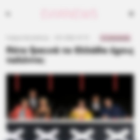
0 Comments
Γιώργος Κουτσελίνης
·
3.01.2022, 01:15
·
·
Πότε ξεκινά το Ελλάδα έχεις
ταλέντο;