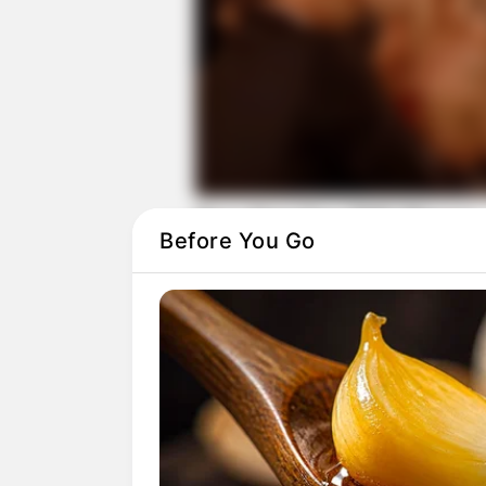
Before You Go