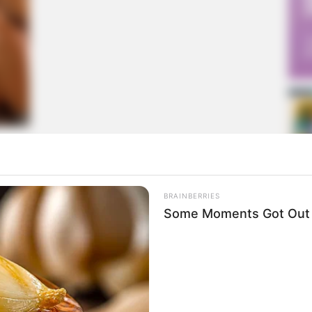
BRAINBERRIES
Some Moments Got Out O