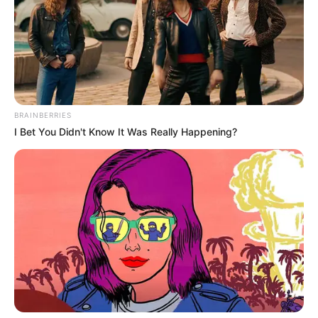
90011013
Υπηρεσίες μουσικού συγκροτήματος
90011014
Υπηρεσίες χορωδίας
BRAINBERRIES
I Bet You Didn't Know It Was Really Happening?
90021904
Επικουρικές υπηρεσίες του θεάματος
(σκηνικών, φωτισμού, ηχητικού εξοπλισμού
κ.λπ.)
90021910
Υπηρεσίες ηχητικής κάλυψης καλλιτεχνικών
εκδηλώσεων