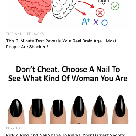
TIPS AND LIFE HACKS
This 2-Minute Test Reveals Your Real Brain Age - Most
People Are Shocked!
BUZZ DAY
Pick A Ring And Nail Shape To Reveal Your Darkest Secrets!