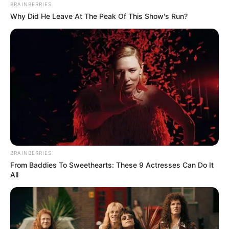
BRAINBERRIES
90011002
Why Did He Leave At The Peak Of This Show's Run?
Υπηρεσίες εκτελεστή μουσικών έργων
90011004
Υπηρεσίες καλλιτέχνη κέντρων διασκέδασης
90011007
Υπηρεσίες τραγουδιστή
90011008
BRAINBERRIES
From Baddies To Sweethearts: These 9 Actresses Can Do It
Υπηρεσίες χορευτή
All
90011012
Υπηρεσίες μουσικής ορχήστρας