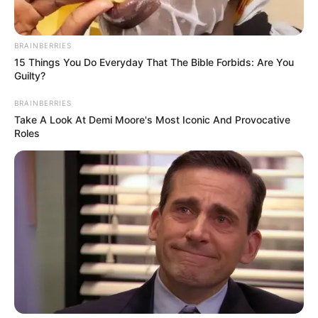
56301011
Υπηρεσίες που παρέχονται από κέντρο
BRAINBERRIES
15 Things You Do Everyday That The Bible Forbids: Are You
διασκέδασης – μπουάτ
Guilty?
56301012
BRAINBERRIES
Take A Look At Demi Moore's Most Iconic And Provocative
Υπηρεσίες που παρέχονται από κέντρο
Roles
διασκέδασης – ντισκοτέκ
56301013
Υπηρεσίες που παρέχονται από μπαρ
ξενοδοχείων
90011001
Υπηρεσίες διευθυντή ορχήστρας