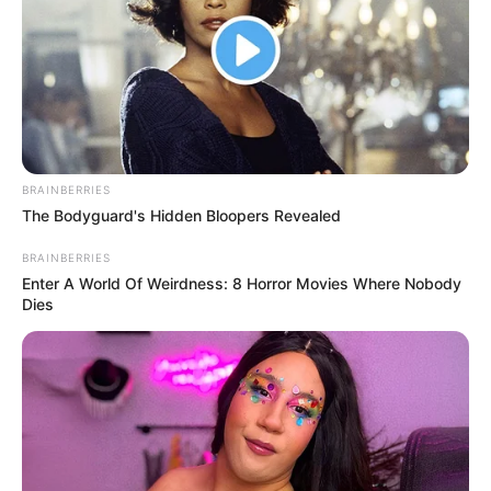
Ακολουθήστε το evianews.com στο
Google
News
ΤΑ ΠΙΟ ΔΗΜΟΦΙΛΗ
BRAINBERRIES
The Bodyguard's Hidden Bloopers Revealed
BRAINBERRIES
Enter A World Of Weirdness: 8 Horror Movies Where Nobody
Dies