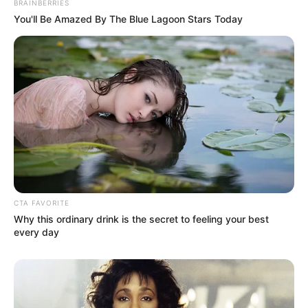
BRAINBERRIES
You'll Be Amazed By The Blue Lagoon Stars Today
93292101
Υπηρεσίες θεάματος ήχος και φως
Περισσότερα νέα από την Εύβοια
Βουβός θρήνος σε περιοχή της Εύβοιας –
Κανείς δεν μπορούσε να πιστέψει ότι έφυγε
τόσο νωρίς
CTA FAVORITE
Εύβοια: Θρήνος για παλικάρι που δεν
Why this ordinary drink is the secret to feeling your best
κατάφερε να κρατηθεί στην ζωή
every day
Σοβαρό τροχαίο στην Εύβοια: Ώρες αγωνίας
για γυναίκα