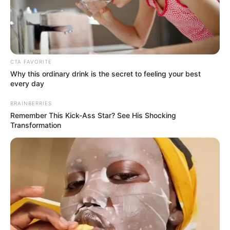
56301001
Υπηρεσίες μπαρ, που παρέχονται από
χορευτικό κέντρο
CTA FAVORITE
56301004
Why this ordinary drink is the secret to feeling your best
every day
Υπηρεσίες που παρέχονται από καφέ μπαρ
BRAINBERRIES
Remember This Kick-Ass Star? See His Shocking
56301009
Transformation
Υπηρεσίες που παρέχονται από κέντρο
διασκέδασης – καμπαρέ ή νάιτ κλαμπ
56301010
Υπηρεσίες που παρέχονται από κέντρο
διασκέδασης – καφωδείο