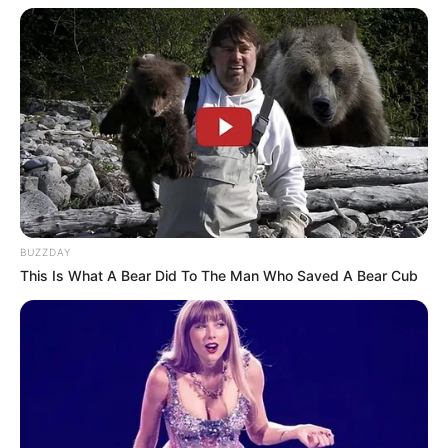
BUZZDAY
This Is What A Bear Did To The Man Who Saved A Bear Cub