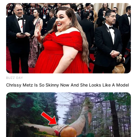
BUZZ DAY
Chrissy Metz Is So Skinny Now And She Looks Like A Model