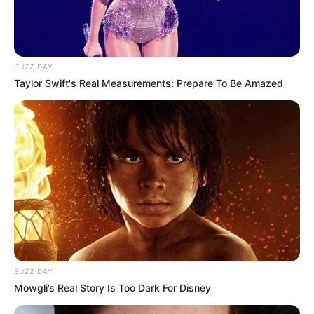
BUZZ DAY
Taylor Swift's Real Measurements: Prepare To Be Amazed
BUZZ DAY
Mowgli’s Real Story Is Too Dark For Disney