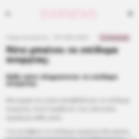
0 Comments
Γιώργος Κουτσελίνης
·
8.01.2022, 08:50
·
·
Πότε μπαίνει το επίδομα
ανεργίας;
Κάθε πότε πληρώνεται το επίδομα
ανεργίας;
Μια φορά τον μήνα καταβάλλεται το επίδομα
ανεργίας. Αυτό συμβαίνει την τελευταία
εργάσιμη κάθε μήνα.
Για να λάβετε το επίδομα ανεργίας θα πρέπει