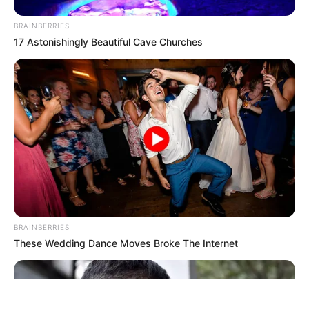
BRAINBERRIES
17 Astonishingly Beautiful Cave Churches
ΤΑΥΤΟΤΗΤΑ ΚΑΙ ΕΠΙΚΟΙΝΩΝΙΑ
ΟΡΟΙ ΧΡΗΣΗΣ
BRAINBERRIES
© 2025 EVIANEWS του Γιώργου Κουτσελίνη
These Wedding Dance Moves Broke The Internet