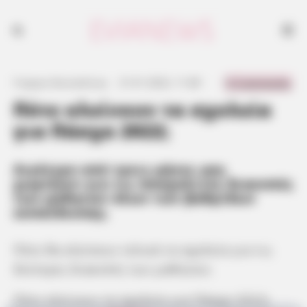
0 Comments
Γιώργος Κουτσελίνης
·
21.01.2022, 11:48
·
·
Πότε κλείνουν τα σχολεία
για Πάσχα 2022;
Λιγότερο από τρεις μήνες μας
χωρίζουν για τις πασχαλινές διακοπές
των μαθητών όλων των βαθμίδων
εκπαίδευσης.
Πότε θα κλείσουν τελικά τα σχολεία για τις
δεύτερες διακοπές των μαθητών;
Πότε κλείνουν τα σχολεία για Πάσχα 2022
;