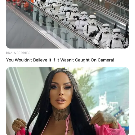
BRAINBERRIES
You Wouldn't Believe It If It Wasn't Caught On Camera!