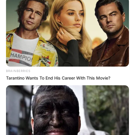
BRAINBERRIES
Tarantino Wants To End His Career With This Movie?