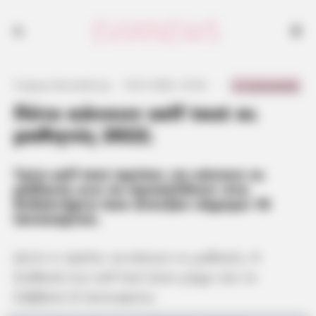
0 Comments
Γιώργος Κουτσελίνης
·
10.01.2022, 10:32
·
·
Πότε κάνουν self test οι
μαθητές 2022;
Τρία self test πρέπει να κάνουν οι
μαθητές για να προσέλθουν στα
διδακτήρια που άνοιξαν σήμερα 10
Ιανουαρίου.
Δείτε τι πρέπει να κάνουν οι μαθητές. Η
διάθεσή των self test ήταν μέχρι και το
Σάββατο 8 Ιανουαρίου.