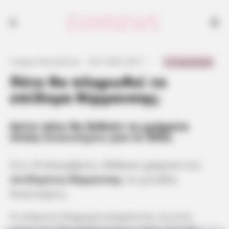
0 Comments
Γιώργος Κουτσελίνης
·
8.01.2022, 08:11
·
·
Πότε θα πληρωθεί το
επίδομα θέρμανσης;
Δείτε πότε θα δοθούν τα χρήματα
στους
δικαιούχους
για το 2022.
Στις 29 Δεκεμβρίου, δόθηκαν χρήματα του
επιδόματος θέρμανσης
, σε χιλιάδες
δικαιούχους.
Η επόμενη πληρωμή αναμένεται να γίνει