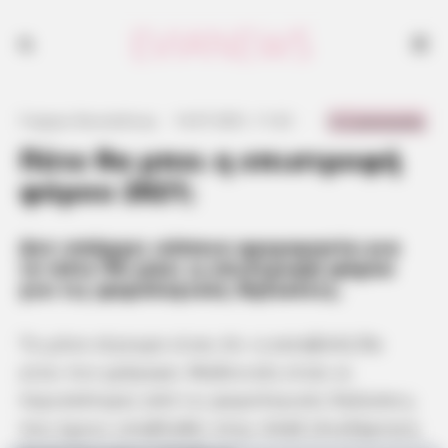
0 Comments
Γιώργος Κουτσελίνης
·
14.07.2021, 11:22
·
·
Πότε θα μπει η επιστροφή
φόρου 2021;
Δεν υπάρχει κάποια ημερομηνία για
το πότε θα μπει η επιστροφή φόρου
για τις φορολογικές δηλώσεις.
Το μόνο σίγουρο είναι ότι η καταβολή θα
γίνει πιο γρήγορα. Μηδενικές είναι οι
περισσότερες από τις φορολογικές δηλώσεις,
που έχουν υποβληθεί στην ΑΑΔΕ (Ανεξάρτητη