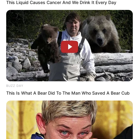
This Liquid Causes Cancer And We Drink It Every Day
BUZZ DAY
This Is What A Bear Did To The Man Who Saved A Bear Cub