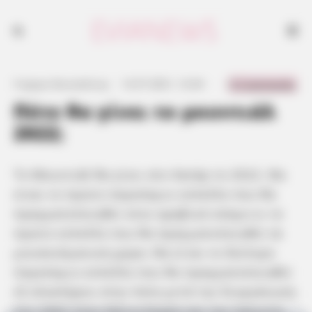
0 Comments
Γιώργος Κουτσελίνης
·
12.07.2021, 12:44
·
·
Πότε θα γίνει το μουντιάλ
2022;
Το Μουντιάλ θα γίνει στο Κατάρ το 2022. Θα
είναι το πρώτο παγκόσμιο κύπελλο που θα
πραγματοποιηθεί στον αραβικό κόσμο κι το
πρώτο κύπελλο που θα πραγματοποιηθεί σε
μουσουλμανική χώρα. Θα είναι το δεύτερο
παγκόσμιο κύπελλο που θα πραγματοποιηθεί
εξ ολοκλήρου στην Ασία μετά την διοργάνωση
του 2002 στην Νότια Κορέα και την Ιαπωνία.