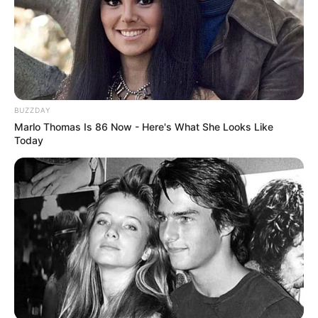
BUZZDAY
Marlo Thomas Is 86 Now - Here's What She Looks Like
Today