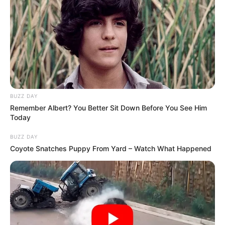
BUZZ DAY
Remember Albert? You Better Sit Down Before You See Him
Today
ΤΑΥΤΟΤΗΤΑ ΚΑΙ ΕΠΙΚΟΙΝΩΝΙΑ
ΟΡΟΙ ΧΡΗΣΗΣ
BUZZ DAY
Coyote Snatches Puppy From Yard – Watch What Happened
© 2025 EVIANEWS του Γιώργου Κουτσελίνη