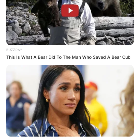
BUZZDAY
This Is What A Bear Did To The Man Who Saved A Bear Cub