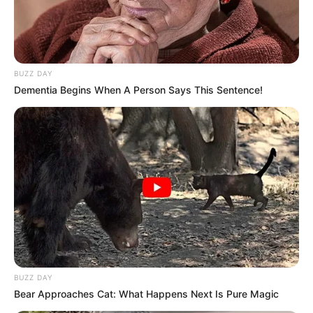
BUZZ DAY
Dementia Begins When A Person Says This Sentence!
BUZZ DAY
Bear Approaches Cat: What Happens Next Is Pure Magic