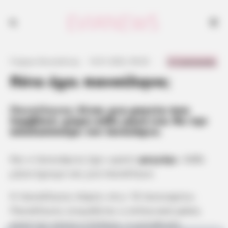
0 Comments
Γιώργος Κουτσελίνης
·
14.01.2022, 09:20
·
·
Πότε έχει πανσέληνο;
Πανσέληνος
: Είναι μια μαγεία που
λαμβάνει χώρα κάθε μήνα και θα την
απολαύσουμε τον Ιανουάριο.
Και ο Ιανουάριος έχει ωραίο
φεγγάρι
. Κάθε
μήνα έχουμε και μία πανσέληνο.
Η πανσέληνος πέφτει στις 18 Ιανουαρίου.
Πανσέληνος ονομάζεται η σεληνιακή φάση
κατά την οποία η Σελήνη, ο μοναδικός