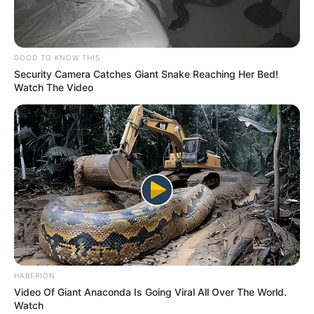
Η δίδυμη παραλία-έκπληξη της Εύβοιας: Μια
λωρίδα άμμου με θάλασσα και στις δύο
πλευρές, 90 λεπτά από Χαλκίδα
GOOD TO KNOW THIS
Ώρες αγωνίας για άντρα από την Εύβοια
Security Camera Catches Giant Snake Reaching Her Bed!
Watch The Video
ύστερα από τροχαίο
Ακολουθήστε το evianews.com στο
Google
News
ΤΑ ΠΙΟ ΔΗΜΟΦΙΛΗ
HABERION
Video Of Giant Anaconda Is Going Viral All Over The World.
Watch