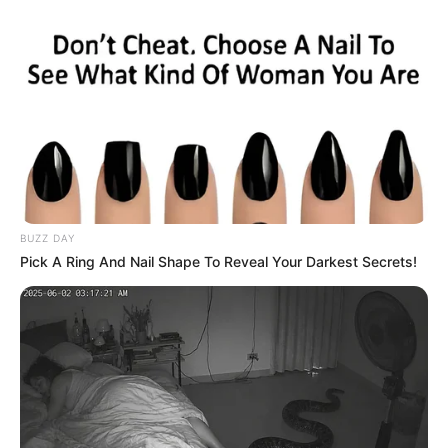
γλώσσα ή στη λογοτεχνία και
ολόγιομο
φεγγάρι.
Πότε πέφτει η
πανσέληνος
του λύκου;
Στις 18 Ιανουαρίου 2022, σημειώνεται η
πρώτη πανσέληνος του έτους και ονομάζεται
“το φεγγάρι του λύκου”, από τους λύκους που
αλυχτούν. Κάποιοι θεωρούν ότι αυτήν η
BUZZ DAY
ονομασία έχει αγγλοσαξονική προέλευση.
Pick A Ring And Nail Shape To Reveal Your Darkest Secrets!
Περισσότερα νέα από την Εύβοια
Σοβαρό τροχαίο στην Εύβοια: Ώρες αγωνίας
για γυναίκα