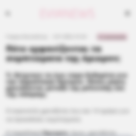
0 Comments
Γιώργος Κουτσελίνης
·
2.01.2022, 01:24
·
·
Πότε εμφανίζονται τα
συμπτώματα της όμικρον;
Τι δείχνουν τα έως τώρα δεδομένα για
την παραλλαγή Όμικρον. Πόσες μέρες
χρειάζονται μεταξύ της μόλυνσης και
της νόσησης;
Ο κορονοϊός χρειάζεται έως και 14 ημέρες για
να προκαλέσει συμπτώματα.
Η παραλλαγή
Όμικρον
, όμως, χρειάζεται