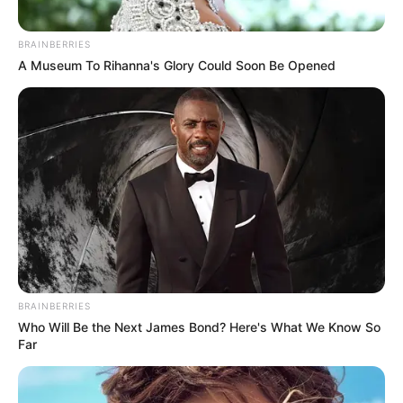
BRAINBERRIES
A Museum To Rihanna's Glory Could Soon Be Opened
BRAINBERRIES
Who Will Be the Next James Bond? Here's What We Know So
Far