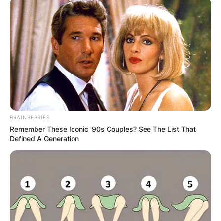
Ακολουθήστε το evianews.com στο
Google
News
ΤΑ ΠΙΟ ΔΗΜΟΦΙΛΗ
BRAINBERRIES
Remember These Iconic '90s Couples? See The List That
Defined A Generation