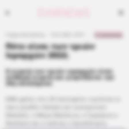
0 Comments
Γιώργος Κουτσελίνης
·
15.01.2022, 18:57
·
·
Πότε είναι των τριών
Ιεραρχών 2022;
Η γιορτή των τριών ιεραρχών είναι
σταθερή γιορτή και γιορτάζεται την
30η Ιανουαρίου.
Κάθε χρόνο, στις 30 Ιανουαρίου, τιμούνται οι
τρεις μεγάλοι πατέρες και οικουμενικοί
δάσκαλοι, ο Μέγας Βασίλειος, ο Γρηγόριος ο
Θεολόγος και ο Ιωάννης ο Χρυσόστομος.