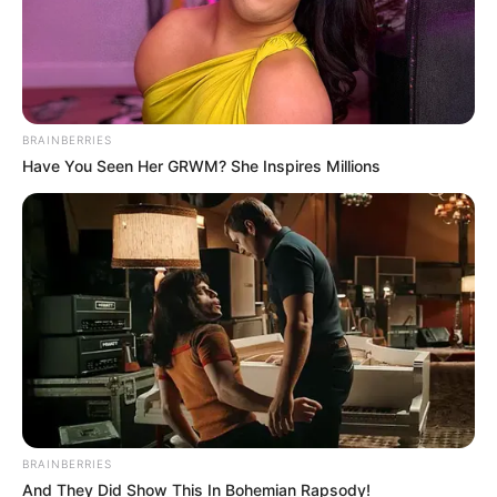
BRAINBERRIES
Have You Seen Her GRWM? She Inspires Millions
BRAINBERRIES
And They Did Show This In Bohemian Rapsody!