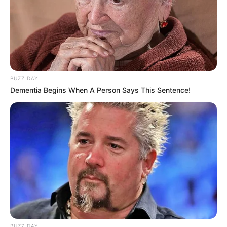
BUZZ DAY
Dementia Begins When A Person Says This Sentence!
BUZZ DAY