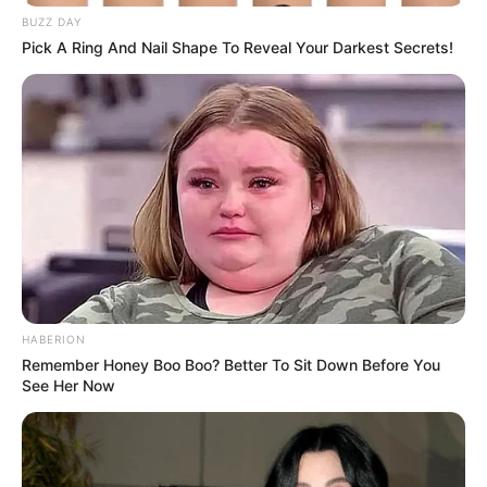
BUZZ DAY
Pick A Ring And Nail Shape To Reveal Your Darkest Secrets!
HABERION
Remember Honey Boo Boo? Better To Sit Down Before You
See Her Now