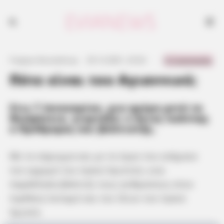
0 Comments
Γιώργος Κουτσελίνης
·
25.12.2021, 23:32
·
·
Πότε είναι του Αγιαννιού;
Στις 7 Ιανουαρίου, μια ημέρα μετά τα
Θεοφάνεια, γιορτάζει ο άγιος Ιωάννης
ο Πρόδρομος και βαπτιστής.
Με το κήρυγμα και με το έργο του εσήμανε
τον ερχομό του Ιησού Χριστού, ενώ
παράλληλα βάπτιζε τους ανθρώπους στον
Ιορδάνη ποταμό και τον ίδιον τον Ιησού
Χριστό.