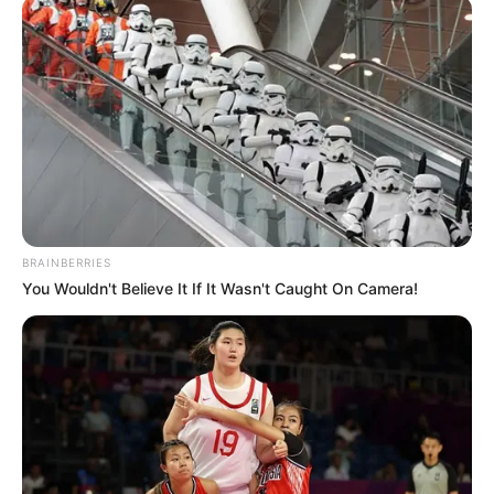
καθηγητή
Την λένε «Κυκλάδες χωρίς πλοίο» και είναι 1
ώρα από Χαλκίδα – Υπερβολή ή όχι;
Θλίψη στην Εύβοια για γυναίκα
Ακολουθήστε το evianews.com στο
Google
News
BRAINBERRIES
ΤΑ ΠΙΟ ΔΗΜΟΦΙΛΗ
You Wouldn't Believe It If It Wasn't Caught On Camera!