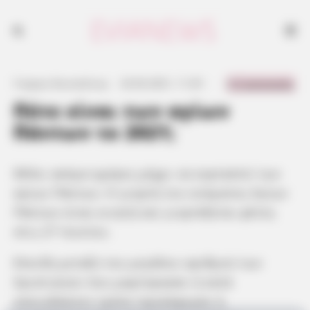
0 Comments
Γιώργος Κουτσελίνης
·
24.06.2021, 11:29
·
·
Πότε είναι των αγίων
Πάντων το 2021;
Θέλει ακόμα ημέρες μέχρι να εορταστεί των
αγίων Πάντων. Η γιορτή του ονόματος Αγίων
Πάντων είναι κινητή και γιορτάζεται φέτος
στις 27 Ιουνίου.
Επειδή μεταξύ του μεγάλου αριθμού των
Χριστιανών που μαρτύρησαν ή κατά
οποιοδήποτε τρόπο προσέφεραν ή