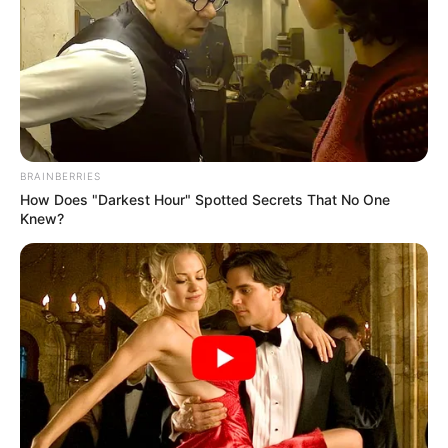
Ακολουθήστε το evianews.com στο
Google
News
ΤΑ ΠΙΟ ΔΗΜΟΦΙΛΗ
BRAINBERRIES
How Does "Darkest Hour" Spotted Secrets That No One
Knew?