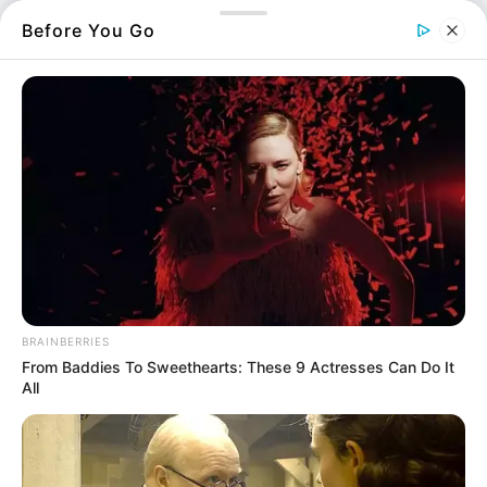
εργάσθηκαν υπέρ του Χριστιανισμού
Before You Go
υπάρχουν πολλοί των οποίων τα ονόματα
παρέμειναν άγνωστα, όρισαν τόσο η
Ορθόδοξη Ανατολική Εκκλησία όσο και η
Δυτική συγκεκριμένη ημέρα που να τιμώνται
όλοι ανεξαιρέτως οι άγιοι, οι Άγιοι Πάντες.
Περισσότερα νέα από την Εύβοια
Κάθε πότε κληρώνει το τζόκερ, ποιες οι μέρες;
BRAINBERRIES
Μερομήνια 2026 – 2027: Τι καιρό θα κάνει;
From Baddies To Sweethearts: These 9 Actresses Can Do It
All
Πότε ανοίγουν οι εγγραφές για τα
Πανεπιστήμια 2026 – Ημερομηνίες για
πρωτοετείς