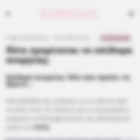
0 Comments
Γιώργος Κουτσελίνης
·
8.01.2022, 07:42
·
·
Πότε εγκρίνεται το επίδομα
ανεργίας;
Επίδομα ανεργίας: Όλα όσα πρέπει να
ξέρετε…
Όλα άλλαξαν και μπορούν να το κάνουν από
το σπίτι τους. Οι πολίτες και οι επιχειρήσεις
μπορούν να εξυπηρετούνται και ηλεκτρονικά
μέσω του
ΟΑΕΔ
.