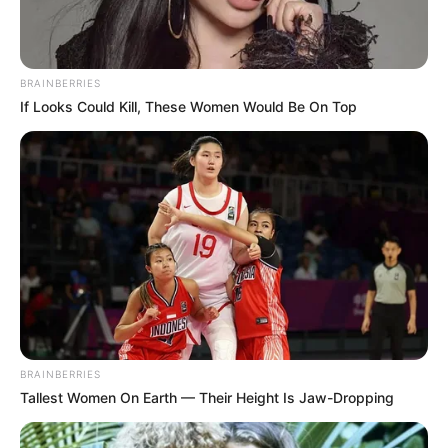
BRAINBERRIES
If Looks Could Kill, These Women Would Be On Top
BRAINBERRIES
Tallest Women On Earth — Their Height Is Jaw-Dropping