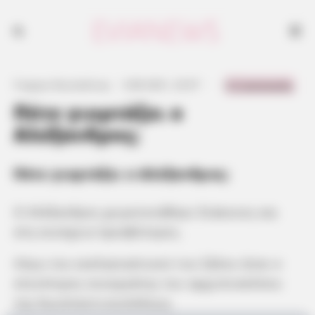
0 Comments
Γιώργος Κουτσελίνης
·
3.08.2021, 23:57
·
·
Πότε γιορτάζει ο
Αλέξανδρος;
Πότε γιορτάζει ο Αλέξανδρος;
Ο Αλέξανδρος χειροτονήθηκε διάκονος και
στη συνέχεια πρεσβύτερος.
Λόγω του εκκλησιαστικού του ζήλου ήταν ο
στενότερος συνεργάτης του αρχιεπισκόπου
της Κωνσταντινουπόλεως.