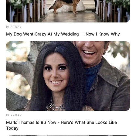
BUZZDAY
My Dog Went Crazy At My Wedding — Now I Know Why
BUZZDAY
Marlo Thomas Is 86 Now - Here's What She Looks Like
Today