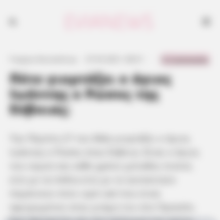
0 Comments
Γιώργος Κουτσελίνης
·
27.05.2021, 08:31
·
·
Πότε γιορτάζει ο άγιος
Ιωάννης ο Ρώσος της
Εύβοιας;
Την Πέμπτη 27 του Μάη γιορτάζει ο άγιος
Ιωάννης ο Ρώσος στην Εύβοια. Είναι ο άγιος
του νομού και κάθε χρόνο χιλιάδες πιστοί,
είτε με τα πόδια είτε με το αυτοκίνητο
πηγαίνουν στον ιερό ναό που είναι
αφιερωμένος στην μνήμη του στο Προκόπι.