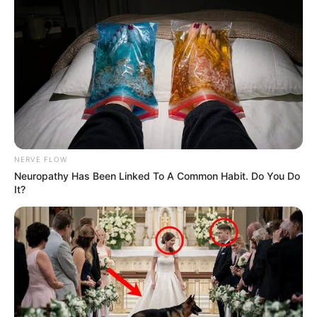
NERVE FLOW
Neuropathy Has Been Linked To A Common Habit. Do You Do
It?