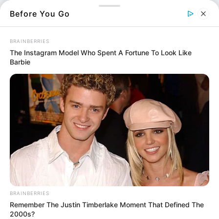
χειμερινούς και θερινούς, ενώ συνεχίζονται
Before You Go
όπως πριν και τα μέτρα για τις αποστάσεις
ανάμεσα στις θέσεις.
BRAINBERRIES
The Instagram Model Who Spent A Fortune To Look Like
Από την Παρασκευή 21 Μαΐου
Barbie
επαναλειτουργούν τα θερινά σινεμά, με:
Κενό χώρο (κενή θέση) ανά δύο καθήμενους
και πληρότητα μέχρι 75%.
Υποχρεωτική τοποθέτηση ατόμων που
προσέρχονται μαζί στις δύο θέσεις μεταξύ
των οποίων δεν μεσολαβεί κενός χώρος.
Μη διεξαγωγή διαλείμματος κατά την
προβολή.
Υποχρεωτική ταξιθεσία και
BRAINBERRIES
Υποχρεωτική έκδοση ηλεκτρονικού
Remember The Justin Timberlake Moment That Defined The
εισιτηρίου.
2000s?