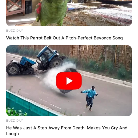
BUZZ DAY
Watch This Parrot Belt Out A Pitch-Perfect Beyonce Song
BUZZ DAY
He Was Just A Step Away From Death: Makes You Cry And
Laugh