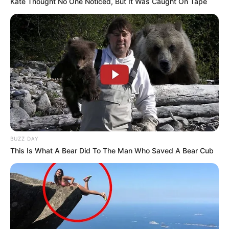
Kate Thought No One Noticed, But It Was Caught On Tape
BUZZ DAY
This Is What A Bear Did To The Man Who Saved A Bear Cub