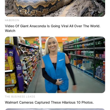
έφυγε από την ζωή
ΣΟΚ: Γυναίκα έπεσε από την υψηλή γέφυρα
HABERION
Χαλκίδας
Video Of Giant Anaconda Is Going Viral All Over The World.
Watch
Εύβοια: Θλίψη για γνωστό επαγγελματία που
έφυγε από την ζωή
Ακολουθήστε το evianews.com στο
Google
News
ΤΑ ΠΙΟ ΔΗΜΟΦΙΛΗ
THE BUSINESS LEADS
Walmart Cameras Captured These Hilarious 10 Photos.