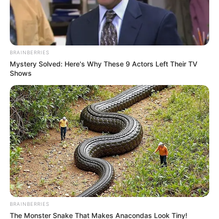
BRAINBERRIES
Mystery Solved: Here's Why These 9 Actors Left Their TV
Shows
BRAINBERRIES
The Monster Snake That Makes Anacondas Look Tiny!