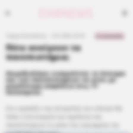
0 Comments
Γιώργος Κουτσελίνης
·
2.01.2022, 02:18
·
·
Πότε ανοίγουν τα
πανεπιστήμια;
Λοιμοξιολόγοι εισηγούνται το άνοιγμα
και των πανεπιστημίων να γίνει με
μεγαλύτερη ασφάλεια στις 17
Ιανουαρίου.
Στο «τραπέζι» της επιτροπής των ειδικών θα
πέσει η λειτουργία των σχολείων και
πανεπιστημίων εν μέσω της κυριαρχίας της