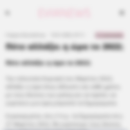
0 Comments
Γιώργος Κουτσελίνης
·
15.01.2022, 07:11
·
·
Πότε αλλάζει η ώρα το 2022;
Πότε αλλάζει η ώρα το 2022;
Την τελευταία Κυριακή του Μαρτίου 2022,
αλλάζει η ώρα όπως άλλωστε και κάθε χρόνο,
με τους δείκτες των ρολογιών να πρέπει να
γυρίσουν μια ώρα μπροστά τα ξημερώματα.
Συγκεκριμένα, στις 3 π.μ. τα ξημερώματα στις
27 Μαρτίου 2022, θα γυρίσουμε τους δείκτες