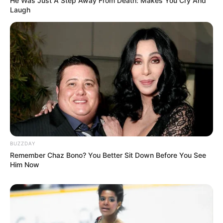
He Was Just A Step Away From Death: Makes You Cry And
Laugh
BUZZDAY
Remember Chaz Bono? You Better Sit Down Before You See
Him Now