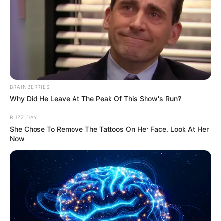
Την λένε «Κυκλάδες χωρίς πλοίο» και είναι 1
ώρα από Χαλκίδα – Υπερβολή ή όχι;
Θλίψη στην Εύβοια για γυναίκα
Ακολουθήστε το evianews.com στο
Google
BRAINBERRIES
News
Why Did He Leave At The Peak Of This Show's Run?
ΤΑ ΠΙΟ ΔΗΜΟΦΙΛΗ
BUZZ DAY
She Chose To Remove The Tattoos On Her Face. Look At Her
Now