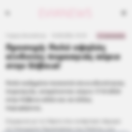
0 Comments
Γιώργος Κουτσελίνης
·
16.08.2024, 16:18
·
·
Προσοχή: Πολύ υψηλός
κίνδυνος πυρκαγιάς αύριο
στην Εύβοια!
Πολύ αυξημένα ποσοστά επικινδυνότητας
πυρκαγιάς, αναμένονται αύριο 17-8-2024
στην Εύβοια αλλά και σε άλλες
περιφέρειες.
Σύμφωνα με το Χάρτη που ανάρτησε σήμερα
το Υπουργείο Προστασίας του Πολίτη, για