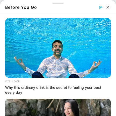
αύριο, αναμένεται πολύ υψηλός κίνδυνος
Before You Go
πυρκαγιάς σε κεντρική και νότια Εύβοια.
Αναλυτικά ο χάρτης:
CTA LOVE
Why this ordinary drink is the secret to feeling your best
every day