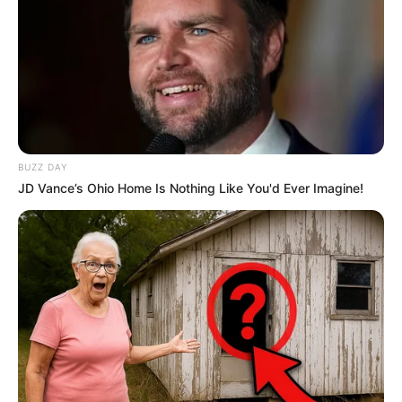
BUZZ DAY
JD Vance’s Ohio Home Is Nothing Like You'd Ever Imagine!