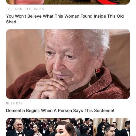
TIPS AND LIFE HACKS
You Won't Believe What This Woman Found Inside This Old
Shed!
BUZZ DAY
Dementia Begins When A Person Says This Sentence!