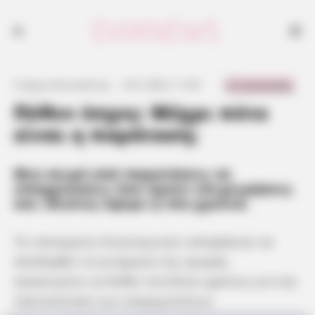
0 Comments
Γιώργος Κουτσελίνης
·
3.01.2022, 11:49
·
·
Πόθεν έσχες: Μέχρι πότε
είναι η παράταση;
Μια σειρά από παρατάσεις σε
υποχρεώσεις που έχουν επιχειρήσεις
και ιδιώτες έφερε η νέα χρονιά.
Το υπουργείο Οικονομικών αποφάσισε να
αποδεχθεί τα αιτήματα της αγοράς
προκειμένο να δοθεί επιπλέον χρόνος για την
τακτοποίηση των εκκρεμοτήτων.