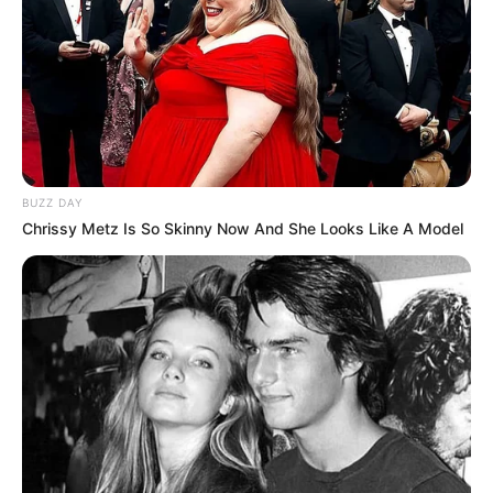
BUZZ DAY
Chrissy Metz Is So Skinny Now And She Looks Like A Model