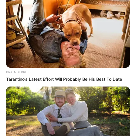
δημιουργηθεί
τα ίδια προβλήματα
με τους
αρμόδιους φορείς να μην έχουν πάρει θέση
μέχρι τώρα.
BRAINBERRIES
Tarantino’s Latest Effort Will Probably Be His Best To Date
Περισσότερα νέα από την Εύβοια
Βαρύ πένθος στην Εύβοια για αγαπημένο