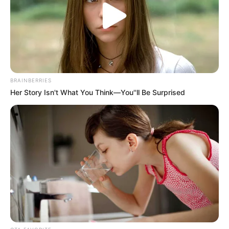
σαρώνουν όλο ο παραλιακό μέτωπο στο
πέρασμα τους.
Τα κύματα υψώνονται απειλητικά, και
χτυπούν με ορμή τον παραλιακό δρόμο, εκεί
όπου βρίσκονται καταστήματα εστίασης και
BRAINBERRIES
σπίτια.
Her Story Isn't What You Think—You''ll Be Surprised
Μέσα σε λίγα λεπτά, η εικόνα άλλαξε
δραματικά όπου τζαμαρίες διαλύθηκαν,
τραπεζοκαθίσματα παρασύρθηκαν και
εξοπλισμός καταστράφηκε ολοσχερώς.
Στο βίντεο θα δείτε τα κύματα που πέφτουν
πάνω σε σπίτι. Μάλιστα έχει ως αποτέλεσμα
το σπίτι να πλημμυρίσει αφήνοντας πίσω του
μόνο συντρίμμια, λάσπες και απόγνωση.