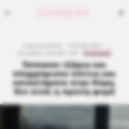
Γιώργος Κουτσελίνης
·
16.02.2026, 08:07
·
0 Comments
Last updated:
16.02.2026, 19:38
·
Έσπασαν τζάμια και
πλημμύρισαν σπίτια και
καταστήματα στην Κύμη,
δεν είναι η πρώτη φορά