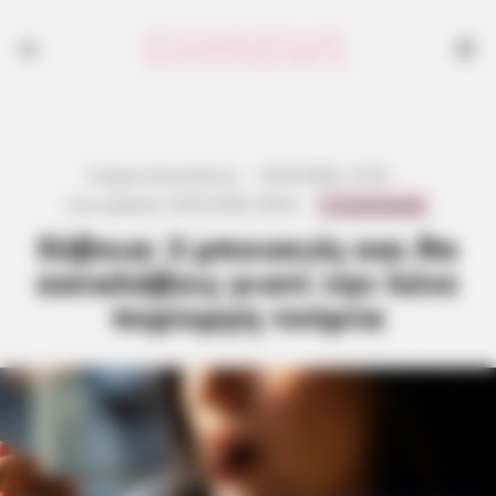
Γιώργος Κουτσελίνης
·
29.04.2026, 16:32
·
0 Comments
Last updated:
28.04.2026, 08:32
·
Εύβοια: 2 μπουκιές και θα
καταλάβεις γιατί την λένε
περίεργη τούρτα