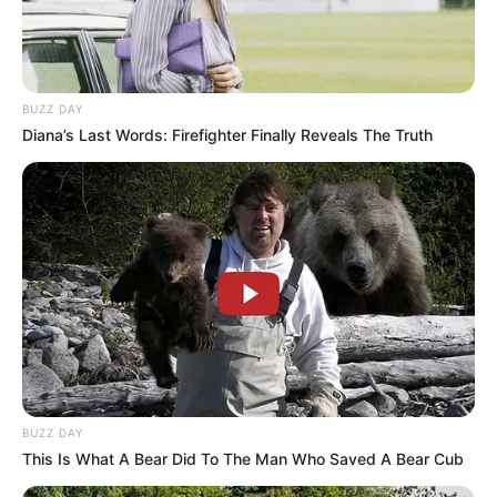
BUZZ DAY
Diana’s Last Words: Firefighter Finally Reveals The Truth
BUZZ DAY
This Is What A Bear Did To The Man Who Saved A Bear Cub