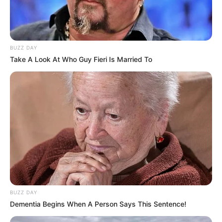
BUZZ DAY
Take A Look At Who Guy Fieri Is Married To
BUZZ DAY
Dementia Begins When A Person Says This Sentence!