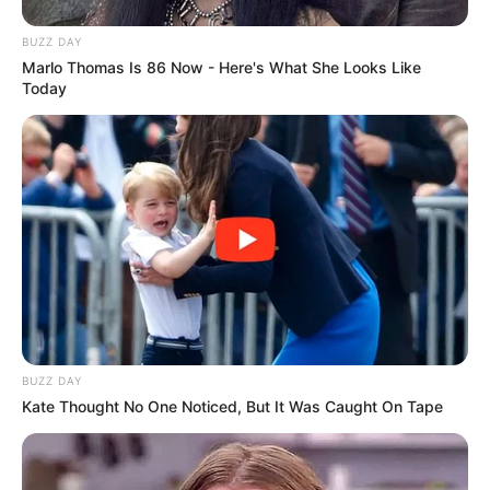
BUZZ DAY
Marlo Thomas Is 86 Now - Here's What She Looks Like
Today
BUZZ DAY
Kate Thought No One Noticed, But It Was Caught On Tape