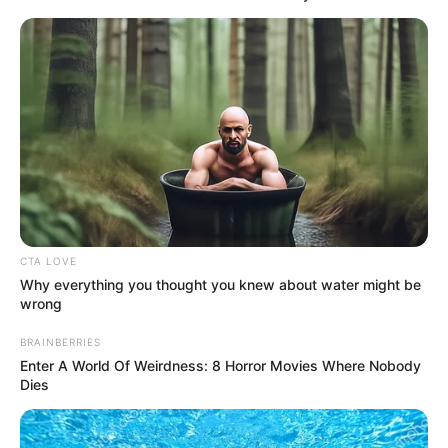
Η τούρτα χωρισμού: ένα γλυκό που κρύβει συναισθήματα
σε κάθε μπουκιά.
Περισσότερα νέα από την Εύβοια
Κάθε πότε κληρώνει το Τζόκερ το 2026:
Ημέρες και ώρα
Συντάξεις Οκτωβρίου 2026: Πότε θα γίνει η
πληρωμή;
CTA LOVE
Why everything you thought you knew about water might be
Συντάξεις Σεπτεμβρίου 2026 πληρωμή
wrong
BRAINBERRIES
Ακολουθήστε το evianews.com στο
Google
Enter A World Of Weirdness: 8 Horror Movies Where Nobody
News
Dies
ΤΑ ΠΙΟ ΔΗΜΟΦΙΛΗ