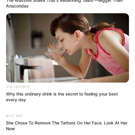
The Massive Snake That's Redefining 'Giant'—Bigger Than
Anacondas
CTA FAVORITE
Why this ordinary drink is the secret to feeling your best
every day
BUZZ DAY
She Chose To Remove The Tattoos On Her Face. Look At Her
Now