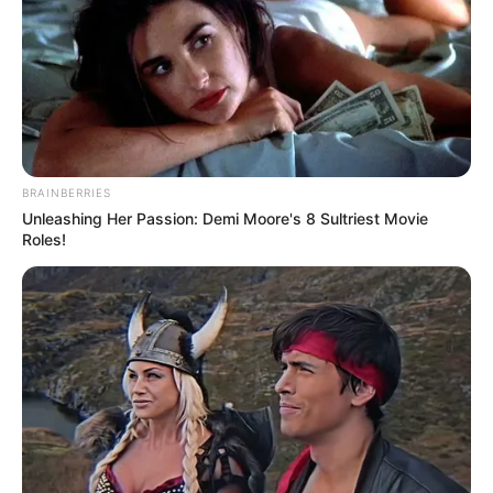
για γυναίκα
Η δίδυμη παραλία-έκπληξη της Εύβοιας: Μια
λωρίδα άμμου με θάλασσα και στις δύο
πλευρές, 90 λεπτά από Χαλκίδα
Ακολουθήστε το evianews.com στο
Google
BRAINBERRIES
News
Unleashing Her Passion: Demi Moore's 8 Sultriest Movie
Roles!
ΤΑ ΠΙΟ ΔΗΜΟΦΙΛΗ