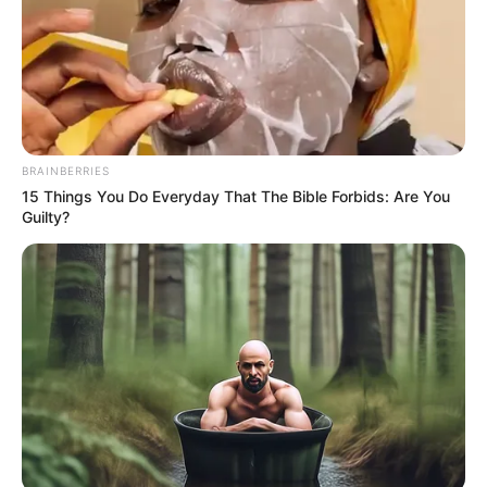
λειτουργία στην Ελλάδα.
Ο λόγος είναι ότι οι Καθολικοί καθορίζουν το
Πάσχα σύμφωνα με το νέο ημερολόγιο, σε
αντίθεση με τους Ορθόδοξους οι οποίοι
βασίζουν το υπολογισμό τους στο
παλαιό
BRAINBERRIES
ημερολόγιο
.
15 Things You Do Everyday That The Bible Forbids: Are You
Guilty?
Όλες οι αργίες του 2022
Καθαρά Δευτέρα 7 Μαρτίου 2022, Δευτέρα
Ευαγγελισμός της Θεοτόκου 25η Μαρτίου
2022, Παρασκευή
Μεγάλη Παρασκευή 22 Απριλίου 2022
Μεγάλο Σάββατο 23 Απριλίου 2022
Κυριακή του Πάσχα 24 Απριλίου 2022
Δευτέρα του Πάσχα 25 Απριλίου 2022