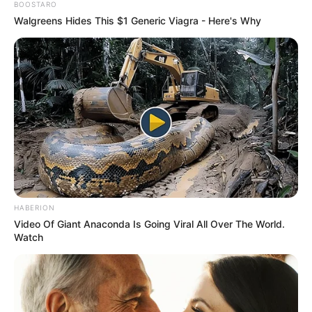
BOOSTARO
Walgreens Hides This $1 Generic Viagra - Here's Why
HABERION
Video Of Giant Anaconda Is Going Viral All Over The World.
Watch