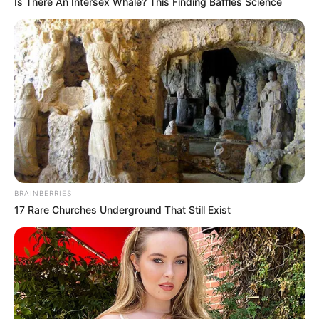
Is There An Intersex Whale? This Finding Baffles Science
BRAINBERRIES
17 Rare Churches Underground That Still Exist