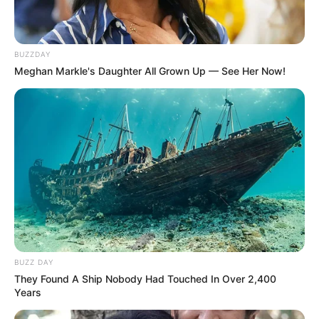
BUZZDAY
Meghan Markle's Daughter All Grown Up — See Her Now!
BUZZ DAY
They Found A Ship Nobody Had Touched In Over 2,400
Years