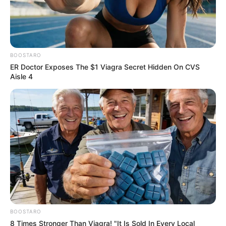
BOOSTARO
ER Doctor Exposes The $1 Viagra Secret Hidden On CVS
Aisle 4
BOOSTARO
8 Times Stronger Than Viagra! "It Is Sold In Every Local