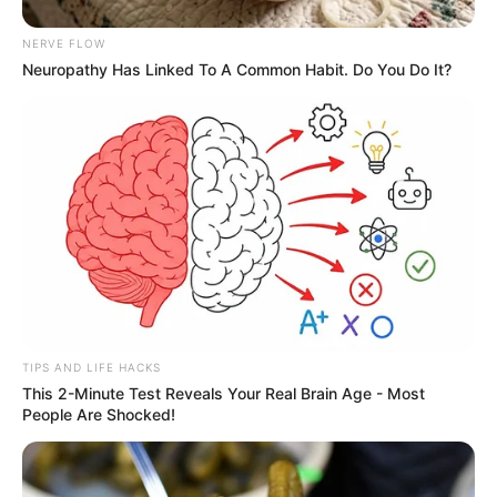
Καταστήματα Εστίασης και E-shops
NERVE FLOW
Ακολουθήστε το evianews.com στο
Google
Neuropathy Has Linked To A Common Habit. Do You Do It?
News
ΤΑ ΠΙΟ ΔΗΜΟΦΙΛΗ
TIPS AND LIFE HACKS
This 2-Minute Test Reveals Your Real Brain Age - Most
People Are Shocked!