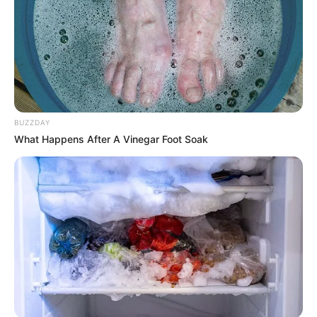
BUZZDAY
What Happens After A Vinegar Foot Soak