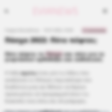
0 Comments
Γιώργος Κουτσελίνης
·
10.01.2022, 10:45
·
·
Πάσχα 2022: Πότε πέφτει;
Πότε πέφτει το
Πάσχα
και πότε για το
γιορτάσουν ορθόδοξοι και καθολικοί;
Η λέξη
αργίες
είναι μία τις λέξεις που
αναζητούν οι Έλληνες περισσότερο στο
διαδίκτυο μιας και θέλουν να ξέρουν
προκειμένου να προγραμματίσουν τις
διακοπές τους έστω και ολιγοήμερες.