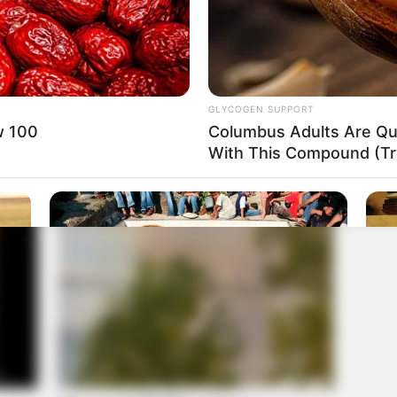
GLYCOGEN SUPPORT
w 100
Columbus Adults Are Qui
With This Compound (Try
HABERION
HABE
 He
Opulence In Grief: The Lavish Burial Of
6 M