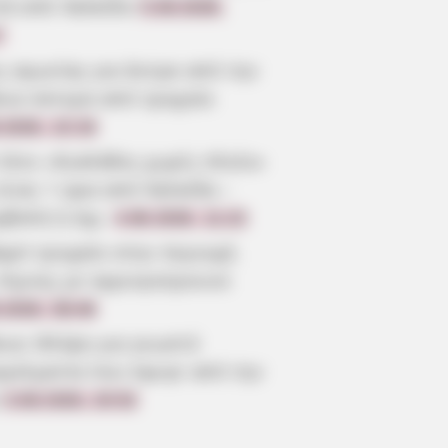
τά από Χαλκίδα
5.08.2026,
7
ς αγωνίας για άντρα από την
οια ύστερα από τροχαίο
.2026, 22:19
 λένε «Κυκλάδες χωρίς πλοίο»
είναι 1 ώρα από Χαλκίδα –
ρβολή ή όχι;
4.08.2026, 11:22
αρό τροχαίο στην περιοχή
 Λίμνης με αγριογούρουνο
.2026, 08:46
οια: Θλίψη για γνωστό
γγελματία που έφυγε από την
3.08.2026, 20:52