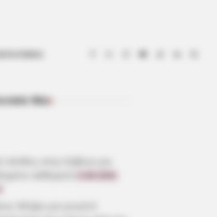
ΟΤΙΑ ΕΥΒΟΙΑ
ευταία Νέα
ΠΡΌΣΦΑΤΑ ΆΡΘΡΑ
ύ πένθος στην Εύβοια για
πημένο καθηγητή
6.08.2026,
7
οια: Θλίψη για γνωστό