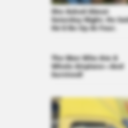
BUZZ DAY
The Equine Woman You've Never
Seen Before
RADAR MEDIA
Suddenly, The Lawn Shakes Like 
Bursts Open