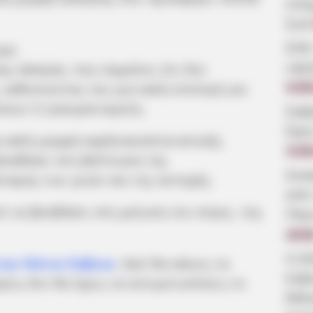
επα
ζωή
ΣΟΚ
υψη
ης άσκηση, που σημαίνει ότι δεν
 καθιστώντας την μια καλή επιλογή για
6.08
σεων ή τραυματισμούς.
Σοβ
Ώρε
α καλή μορφή καρδιοαναπνευστικής
5.08
βοηθήσει στη βελτίωση της
Ανα
ύναμης των μυών και της αντοχής.
από
ί να βοηθήσει στη μείωση του στρες, της
Πέρ
19:0
Η δ
την Νότια Εύβοια
. Εκεί θα κάνεις το
Εύβ
ρεις δεν θα έχεις να αντιμετωπίσεις το
θάλα