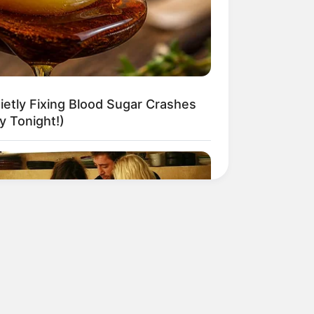
etly Fixing Blood Sugar Crashes
 Tonight!)
RION
ovie Moments That Were Almost