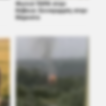
A Gypsy Tycoon
Too
HABERION
To Sit Down Before You
William And Kate Let Th
Were On