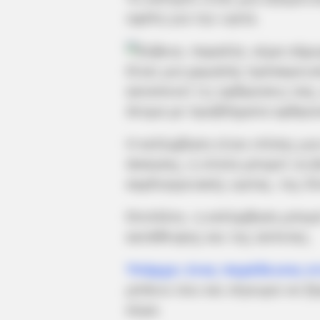
οφέλη για την υγεία.
Είναι μια χαμηλής πρόσκρουσ
καταπονεί τις αρθρώσεις σας,
άτομα με προβλήματα αρθρώ
Η κολύμβηση είναι επίσης μι
άσκησης, η οποία μπορεί να 
καρδιαγγειακής υγείας, της δ
Επιπλέον, η κολύμβηση μπορε
κατάθλιψης και της αϋπνίας.
Υπάρχει ένας παράδεισος σ
μπάνιο σου και σίγουρα να ξέ
κύμα.