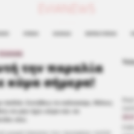
ευβοια νεα
ΗΣΕΙΣ
ΕΥΒΟΙΑ
ΧΑΛΚΙΔΑ
ΒΟΡΕΙΑ ΕΥΒΟΙΑ
Ν
0 Comments
Τελ
αυτή την παραλία
τε κύμα σήμερα!
Βαρ
ε πολλά. Συνήθως το καλοκαίρι, θέλεις
αγα
ίς να μην έχει κύμα και να
22:1
νάκι σου.
Εύβ
τική μορφή άσκησης που προσφέρει πολλά