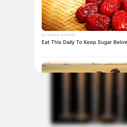
GLYCOGEN SUPPORT
Eat This Daily To Keep Sugar Belo
RURAL HEARTS
She Asked About Saturday Night.