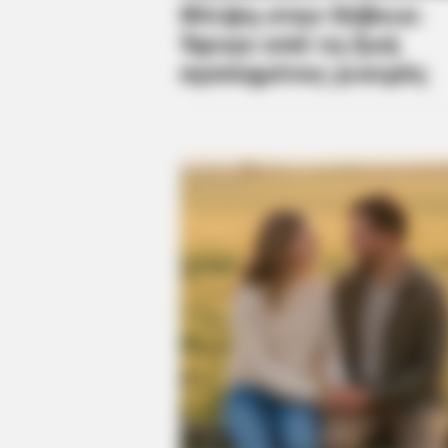
Said He'd Be Up At Four.
HABERION
Remember Honey Boo Boo? Better 
See Her Now