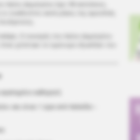
υ Αγίου Δημητρίου έχει 98 κατοίκους.
 οι ευκάλυπτοι κατά μήκος της αμουδιάς
 λουόμενους.
σκάφη. Ο οικισμός του Αγίου Δημητρίου
, όταν χτίστηκε το ομώνυμο εξωκλήσι του
α
α αγαπημένο καθηγητή
ίο» και είναι 1 ώρα από Χαλκίδα –
κα