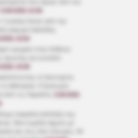
γγελματία που έφυγε από την
6.08.2026, 21:56
: Γυναίκα έπεσε από την
λή γέφυρα Χαλκίδας
.2026, 15:04
αρό τροχαίο στην Εύβοια:
ς αγωνίας για γυναίκα
.2026, 19:38
καλύπτοντας τη Σαντορίνη
 τη Θάλασσα: Η Εμπειρία
α από τις Παραλίες
5.08.2026,
0
ίδυμη παραλία-έκπληξη της
οιας: Μια λωρίδα άμμου με
σσα και στις δύο πλευρές, 90