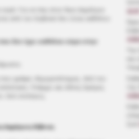
λεπ
α νερά. Για να πας στον Άγιο Δημήτριο
11:2
ται από τον Ευβοϊκό δεν είναι καθόλου
Ώρε
Εύβ
4.08
που δεν έχει καθόλου κύμα στην
Την
και 
Κάρυστο.
Υπε
Σοβ
 που γράφει Αλμυροπόταμος. Από τον
της
απόσταση. Υπάρχει και άλλος δρόμος
 Εσύ επιλέγεις.
4.08
Εύβ
επα
ζωή
ος Δημήτριος Εύβοιας