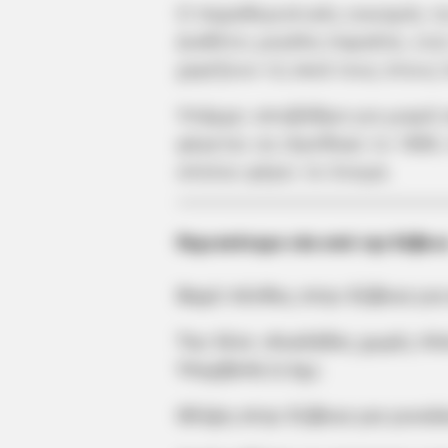
Ο παραθεριστικός οικισμός το
Διαθέτει μεγάλη παραλία, ενώ
χαρίζουν τη σκιά τους στους
Υπάρχει αποβάθρα για μικρά 
φέρεται να ιδρύθηκε το 1880
οποίου φέρει το όνομα.
Περισσότερα νέα από την Εύβοι
Βαρύ πένθος στην Εύβοια γι
Την λένε «Κυκλάδες χωρίς πλο
Υπερβολή ή όχι;
Θλίψη στην Εύβοια για γυναί