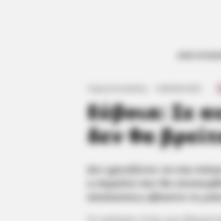
ΟΛΕΣ ΟΙ ΕΙΔ
Γιώργος Κουτσελίνης
·
16.08.2024, 09:32
·
·
Εύβοια: Σε 
δεν θα βρεί
Δεν χρειάζεται να σας πούμ
η παραλία που θα επισκεφθε
απολαύσεις αβίαστα το μπα
Το κολύμπι είναι μια εξαιρε