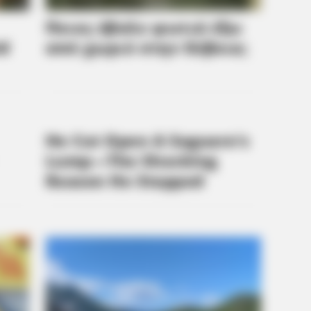
BUZZ DAY
BUZZ 
Remember Tiger's Ex-Wife? Try Not
Wha
To Smile When You See Her Now
You
A Trampoline—Then It