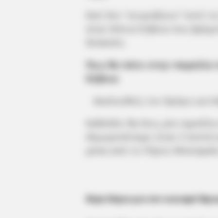
Εκεί δεν “νευριάζουν” ποτέ τ
στην Νότια Εύβοια που βρέχε
δύσκολο.
Πως θα πάτε στην παραλία 
Εύβοια
Ακολουθείς τον δρόμο για 
Καθοδόν θα δεις μία ταμπέλα
Αλμυροπόταμο είναι 5 λεπτά 
μέσα από το Πόρτο Μπούφαλο.
Λίγα λόγια για τον οικισμό Άγι