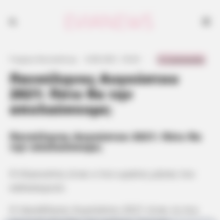
0 Comments
Γιώργος Κουτσελίνης
·
6.08.2021, 18:24
·
·
Πανσέληνος Αυγούστου
2021: Πότε θα την
απολαύσουμε;
Πανσέληνος Αυγούστου 2021: Πότε θα
την απολαύσουμε;
Ο Αύγουστος είναι ο πιο ωραίος μήνας του
καλοκαιριού.
Η πανσέληνος Αυγούστου 2021 είναι το πιο